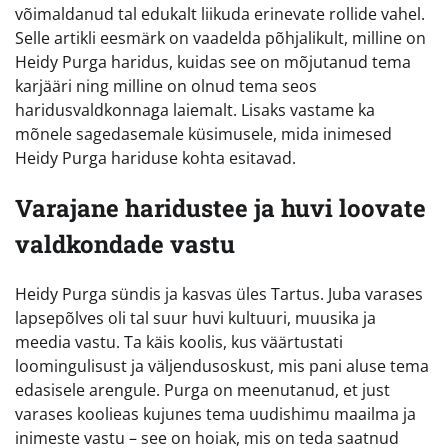
võimaldanud tal edukalt liikuda erinevate rollide vahel.
Selle artikli eesmärk on vaadelda põhjalikult, milline on
Heidy Purga haridus, kuidas see on mõjutanud tema
karjääri ning milline on olnud tema seos
haridusvaldkonnaga laiemalt. Lisaks vastame ka
mõnele sagedasemale küsimusele, mida inimesed
Heidy Purga hariduse kohta esitavad.
Varajane haridustee ja huvi loovate
valdkondade vastu
Heidy Purga sündis ja kasvas üles Tartus. Juba varases
lapsepõlves oli tal suur huvi kultuuri, muusika ja
meedia vastu. Ta käis koolis, kus väärtustati
loomingulisust ja väljendusoskust, mis pani aluse tema
edasisele arengule. Purga on meenutanud, et just
varases koolieas kujunes tema uudishimu maailma ja
inimeste vastu – see on hoiak, mis on teda saatnud