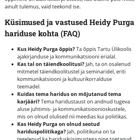
ainult tulemus, vaid teekond ise.
Küsimused ja vastused Heidy Purga
hariduse kohta (FAQ)
Kus Heidy Purga õppis?
Ta õppis Tartu Ülikoolis
ajakirjanduse ja kommunikatsiooni erialal.
Kas tal on täiendkoolitusi?
Jah, ta on osalenud
mitmetel täiendkoolitustel ja seminaridel, eriti
kommunikatsiooni ja kultuurikorralduse
teemadel.
Kuidas tema haridus on mõjutanud tema
karjääri?
Tema haridustaust on andnud tugeva
aluse juhtimis- ja kommunikatsioonioskustele,
mis on olnud olulised nii meedias kui poliitikas.
Kas Heidy Purga on olnud seotud
hariduspoliitikaga?
Jah, poliitikuna on ta
tegelenud ka haridusküsimustega ning toetanud