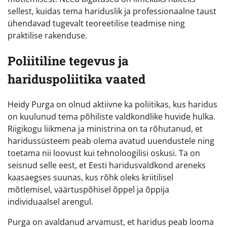
sellest, kuidas tema hariduslik ja professionaalne taust
ühendavad tugevalt teoreetilise teadmise ning
praktilise rakenduse.
Poliitiline tegevus ja
hariduspoliitika vaated
Heidy Purga on olnud aktiivne ka poliitikas, kus haridus
on kuulunud tema põhiliste valdkondlike huvide hulka.
Riigikogu liikmena ja ministrina on ta rõhutanud, et
haridussüsteem peab olema avatud uuendustele ning
toetama nii loovust kui tehnoloogilisi oskusi. Ta on
seisnud selle eest, et Eesti haridusvaldkond areneks
kaasaegses suunas, kus rõhk oleks kriitilisel
mõtlemisel, väärtuspõhisel õppel ja õppija
individuaalsel arengul.
Purga on avaldanud arvamust, et haridus peab looma