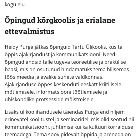
kogu elu.
Õpingud kõrgkoolis ja erialane
ettevalmistus
Heidy Purga jätkas õpinguid Tartu Ülikoolis, kus ta
õppis ajakirjandust ja kommunikatsiooni. Need
õpingud andsid talle tugeva teoreetilise ja praktilise
baasi, mis on osutunud hindamatuks tema hilisemas
töös meedia ja avalike suhete valdkonnas.
Ajakirjanduse õppes keskenduti eeskätt kriitilisele
mõtlemisele, informatsiooni töötlemisele ja
ühiskondlike protsesside mõistmisele.
Lisaks ülikooliharidusele täiendas Purga end hiljem
erinevatel koolitustel ja seminaridel, mis olid seotud nii
kommunikatsiooni, juhtimise kui ka kultuurikorralduse
teemadega. Tema soov pidevalt õppida ja areneda on