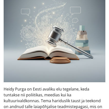
Heidy Purga on Eesti avaliku elu tegelane, keda
tuntakse nii poliitikas, meedias kui ka
kultuurivaldkonnas. Tema hariduslik taust ja teekond
on andnud talle laiapõhjalise teadmistepagasi, mis on