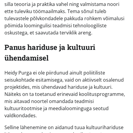
silla teooria ja praktika vahel ning valmistama noori
ette tuleviku töömaailmaks. Tema sõnul tuleb
tulevastele põlvkondadele pakkuda rohkem võimalusi
põimida loomingulisi teadmisi tehnoloogiliste
oskustega, et saavutada terviklik areng.
Panus hariduse ja kultuuri
ühendamisel
Heidy Purga ei ole piirdunud ainult poliitiliste
seisukohtade esitamisega, vaid on aktiivselt osalenud
projektides, mis ühendavad hariduse ja kultuuri.
Näiteks on ta toetanud erinevaid koolitusprogramme,
mis aitavad noortel omandada teadmisi
kultuuritootmise ja meedialoominguga seotud
valdkondades.
Selline lähenemine on aidanud tuua kultuurihariduse