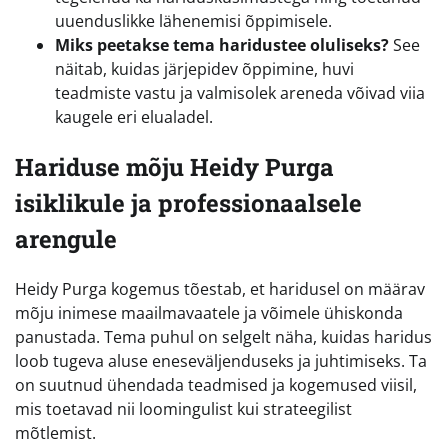
uuenduslikke lähenemisi õppimisele.
Miks peetakse tema haridustee oluliseks?
See
näitab, kuidas järjepidev õppimine, huvi
teadmiste vastu ja valmisolek areneda võivad viia
kaugele eri elualadel.
Hariduse mõju Heidy Purga
isiklikule ja professionaalsele
arengule
Heidy Purga kogemus tõestab, et haridusel on määrav
mõju inimese maailmavaatele ja võimele ühiskonda
panustada. Tema puhul on selgelt näha, kuidas haridus
loob tugeva aluse eneseväljenduseks ja juhtimiseks. Ta
on suutnud ühendada teadmised ja kogemused viisil,
mis toetavad nii loomingulist kui strateegilist
mõtlemist.