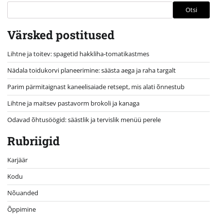
Otsi
Värsked postitused
Lihtne ja toitev: spagetid hakkliha-tomatikastmes
Nädala toidukorvi planeerimine: säästa aega ja raha targalt
Parim pärmitaignast kaneelisaiade retsept, mis alati õnnestub
Lihtne ja maitsev pastavorm brokoli ja kanaga
Odavad õhtusöögid: säästlik ja tervislik menüü perele
Rubriigid
Karjäär
Kodu
Nõuanded
Õppimine