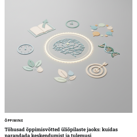
ÕPPIMINE
Tõhusad õppimisvõtted üliõpilaste jaoks: kuidas
parandada keskendumist ja tulemusi