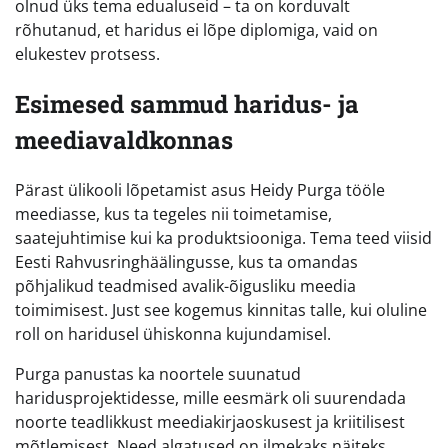
olnud üks tema edualuseid – ta on korduvalt
rõhutanud, et haridus ei lõpe diplomiga, vaid on
elukestev protsess.
Esimesed sammud haridus- ja
meediavaldkonnas
Pärast ülikooli lõpetamist asus Heidy Purga tööle
meediasse, kus ta tegeles nii toimetamise,
saatejuhtimise kui ka produktsiooniga. Tema teed viisid
Eesti Rahvusringhäälingusse, kus ta omandas
põhjalikud teadmised avalik-õigusliku meedia
toimimisest. Just see kogemus kinnitas talle, kui oluline
roll on haridusel ühiskonna kujundamisel.
Purga panustas ka noortele suunatud
haridusprojektidesse, mille eesmärk oli suurendada
noorte teadlikkust meediakirjaoskusest ja kriitilisest
mõtlemisest. Need algatused on ilmekaks näiteks