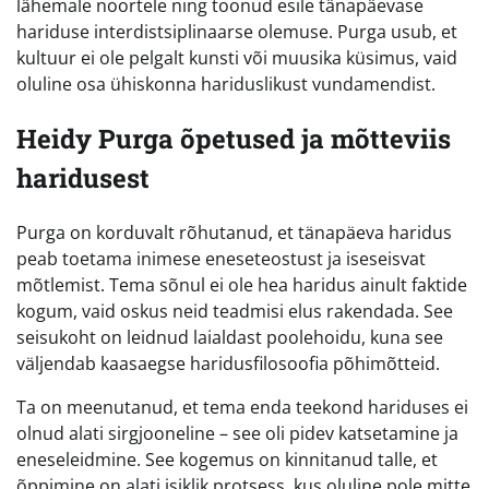
lähemale noortele ning toonud esile tänapäevase
hariduse interdistsiplinaarse olemuse. Purga usub, et
kultuur ei ole pelgalt kunsti või muusika küsimus, vaid
oluline osa ühiskonna hariduslikust vundamendist.
Heidy Purga õpetused ja mõtteviis
haridusest
Purga on korduvalt rõhutanud, et tänapäeva haridus
peab toetama inimese eneseteostust ja iseseisvat
mõtlemist. Tema sõnul ei ole hea haridus ainult faktide
kogum, vaid oskus neid teadmisi elus rakendada. See
seisukoht on leidnud laialdast poolehoidu, kuna see
väljendab kaasaegse haridusfilosoofia põhimõtteid.
Ta on meenutanud, et tema enda teekond hariduses ei
olnud alati sirgjooneline – see oli pidev katsetamine ja
eneseleidmine. See kogemus on kinnitanud talle, et
õppimine on alati isiklik protsess, kus oluline pole mitte