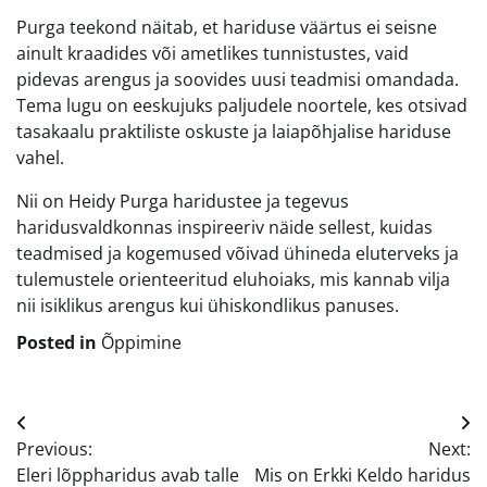
Purga teekond näitab, et hariduse väärtus ei seisne
ainult kraadides või ametlikes tunnistustes, vaid
pidevas arengus ja soovides uusi teadmisi omandada.
Tema lugu on eeskujuks paljudele noortele, kes otsivad
tasakaalu praktiliste oskuste ja laiapõhjalise hariduse
vahel.
Nii on Heidy Purga haridustee ja tegevus
haridusvaldkonnas inspireeriv näide sellest, kuidas
teadmised ja kogemused võivad ühineda eluterveks ja
tulemustele orienteeritud eluhoiaks, mis kannab vilja
nii isiklikus arengus kui ühiskondlikus panuses.
Posted in
Õppimine
Navigeerimine
Previous:
Next:
Eleri lõppharidus avab talle
Mis on Erkki Keldo haridus