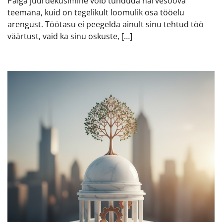
Palga juurdeküsimine võib tunduda närvesööva
teemana, kuid on tegelikult loomulik osa tööelu
arengust. Töötasu ei peegelda ainult sinu tehtud töö
väärtust, vaid ka sinu oskuste, […]