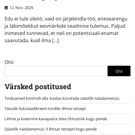
12. Nov. 2025
Edu ei tule üleöö, vaid on järjekindla töö, enesearengu
ja läbimõeldud eesmärkide seadmise tulemus. Paljud
inimesed tunnevad, et neil on potentsiaali enamat
saavutada, kuid ilma […]
Otsi
Otsi
Värsked postitused
Toiduarved kontrolli alla: kuidas koostada säästlik nädalamenüü
Täiuslik šokolaadikreem tordile: lihtne retsept
Lihtne ja kreemine kanapasta: kiire õhtusöök kogu perele
Säästlik nädalamenüü: 5 lihtsat retsepti kogu perele