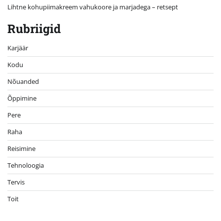
Lihtne kohupiimakreem vahukoore ja marjadega – retsept
Rubriigid
Karjäär
Kodu
Nõuanded
Õppimine
Pere
Raha
Reisimine
Tehnoloogia
Tervis
Toit