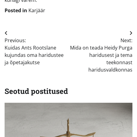
kunagi varem.
Posted in
Karjäär
Navigeerimine
Previous:
Next:
Kuidas Ants Rootslane
Mida on teada Heidy Purga
kujundas oma haridustee
haridusest ja tema
ja õpetajakutse
teekonnast
haridusvaldkonnas
Seotud postitused