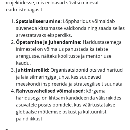
projektidesse, mis eeldavad süvitsi minevat
teadmistepagasit.
Spetsialiseerumine:
Lõppharidus võimaldab
süveneda kitsamasse valdkonda ning saada selles
arvestatavaks eksperdiks.
Õpetamine ja juhendamine:
Haridustasemega
inimestel on võimalus panustada ka teiste
arengusse, näiteks koolituste ja mentorluse
kaudu.
Juhtimisrollid:
Organisatsioonid otsivad haritud
ja laia silmaringiga juhte, kes suudavad
meeskondi inspireerida ja strateegiliselt suunata.
Rahvusvahelised võimalused:
kõrgema
haridusega on lihtsam kandideerida välisriikides
asuvatele positsioonidele, kus väärtustatakse
globaalse mõtlemise oskust ja kultuurilist
paindlikkust.