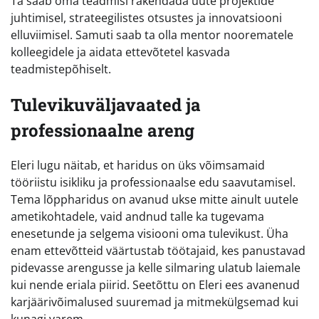
Ta saab oma teadmisi rakendada uute projektide
juhtimisel, strateegilistes otsustes ja innovatsiooni
elluviimisel. Samuti saab ta olla mentor noorematele
kolleegidele ja aidata ettevõtetel kasvada
teadmistepõhiselt.
Tulevikuväljavaated ja
professionaalne areng
Eleri lugu näitab, et haridus on üks võimsamaid
tööriistu isikliku ja professionaalse edu saavutamisel.
Tema lõppharidus on avanud ukse mitte ainult uutele
ametikohtadele, vaid andnud talle ka tugevama
enesetunde ja selgema visiooni oma tulevikust. Üha
enam ettevõtteid väärtustab töötajaid, kes panustavad
pidevasse arengusse ja kelle silmaring ulatub laiemale
kui nende eriala piirid. Seetõttu on Eleri ees avanenud
karjäärivõimalused suuremad ja mitmekülgsemad kui