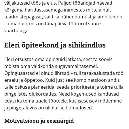
väljakutseid töös ja elus. Paljud tööandjad näevad
kõrgema haridustasemega inimestes mitte ainult
teadmistepagasit, vaid ka pühendumust ja ambitsiooni
– omadusi, mis on tänapäeva tööturul suure
väärtusega.
Eleri õpiteekond ja sihikindlus
Eleri otsustas oma õpinguid jätkata, sest ta soovis
mõista oma valdkonda sügavamal tasemel.
Õpinguaastad ei olnud lihtsad – tuli tasakaalustada töö,
eraelu ja õppetöö. Kuid just see kombinatsioon andis
talle oskuse planeerida, seada prioriteete ja toime tulla
pingelistes olukordades. Need kogemused kanduvad
edasi ka tema uuele tööteele, kus iseseisev mõtlemine
ja pingetaluvus on üliolulised omadused.
Motivatsioon ja eesmärgid