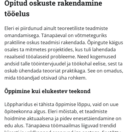
Õpitud oskuste rakendamine
tööelus
Eleri ei piirdunud ainult teoreetiliste teadmiste
omandamisega. Tänapäeval on võtmeteguriks
praktiline oskus teadmisi rakendada. Õpingute käigus
osales ta mitmetes projektides, kus tuli lahendada
reaalseid tööalaseid probleeme. Need kogemused
andsid talle tööintervjuudel ja töökohal eelise, sest ta
oskab ühendada teooriat praktikaga. See on omadus,
mida tööandjad otsivad üha rohkem.
Õppimine kui elukestev teekond
Lõppharidus ei tähista õppimise lõppu, vaid on uue
õpiteekonna algus. Eleri mõistab, et teadmiste
hoidmine aktuaalsena ja pidev enesetäiendamine on
edu alus. Tänapäeva töömaailmas liiguvad trendid