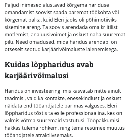
Paljud inimesed alustavad kõrgema hariduse
omandamist soovist saada paremat töökohta või
kõrgemat palka, kuid Eleri jaoks oli põhimotiiviks
sisemine areng. Ta soovis arendada oma kriitilist
mõtlemist, analüüsivõimet ja oskust näha suuremat
pilti. Need omadused, mida haridus arendab, on
otseselt seotud karjäärivõimaluste laienemisega.
Kuidas lõppharidus avab
karjäärivõimalusi
Haridus on investeering, mis kasvatab mitte ainult
teadmisi, vaid ka kontakte, enesekindlust ja oskust
näidata end tööandjatele parimas valguses. Eleri
lõppharidus tõstis ta esile professionaalina, kes on
valmis võtma suuremaid vastutusi. Tööpakkumisi
hakkas tulema rohkem, ning tema resümee muutus
tööandjatele atraktiivsemaks.