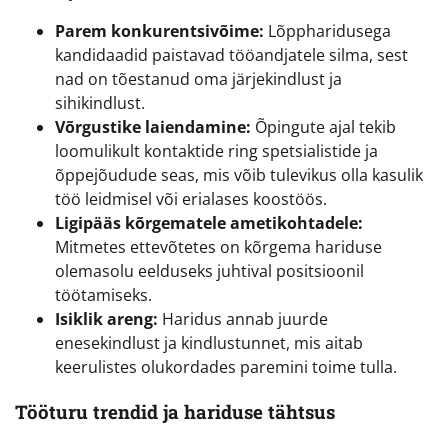
Parem konkurentsivõime:
Lõppharidusega
kandidaadid paistavad tööandjatele silma, sest
nad on tõestanud oma järjekindlust ja
sihikindlust.
Võrgustike laiendamine:
Õpingute ajal tekib
loomulikult kontaktide ring spetsialistide ja
õppejõudude seas, mis võib tulevikus olla kasulik
töö leidmisel või erialases koostöös.
Ligipääs kõrgematele ametikohtadele:
Mitmetes ettevõtetes on kõrgema hariduse
olemasolu eelduseks juhtival positsioonil
töötamiseks.
Isiklik areng:
Haridus annab juurde
enesekindlust ja kindlustunnet, mis aitab
keerulistes olukordades paremini toime tulla.
Tööturu trendid ja hariduse tähtsus