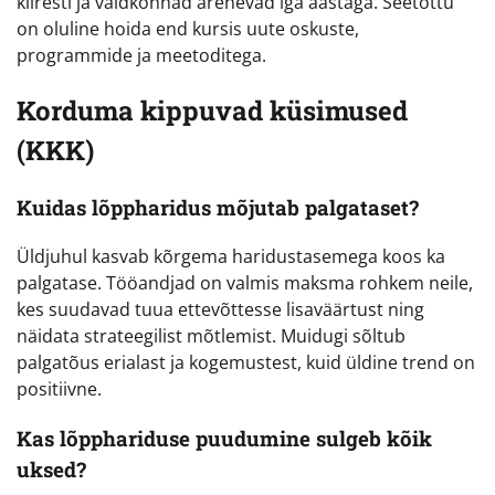
kiiresti ja valdkonnad arenevad iga aastaga. Seetõttu
on oluline hoida end kursis uute oskuste,
programmide ja meetoditega.
Korduma kippuvad küsimused
(KKK)
Kuidas lõppharidus mõjutab palgataset?
Üldjuhul kasvab kõrgema haridustasemega koos ka
palgatase. Tööandjad on valmis maksma rohkem neile,
kes suudavad tuua ettevõttesse lisaväärtust ning
näidata strateegilist mõtlemist. Muidugi sõltub
palgatõus erialast ja kogemustest, kuid üldine trend on
positiivne.
Kas lõpphariduse puudumine sulgeb kõik
uksed?