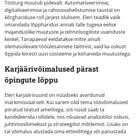
Tööturg muutub pidevalt. Automatiseerimise,
digitaliseerimise ja rahvusvahelistumise taustal on
kõrghariduse roll järjest olulisem. Eleri teadlik valik
omandada lõppharidus annab talle tugeva eelise
majanduslike muutuste ja tehnoloogiliste uuenduste
keskel. Tänapäeval eeldatakse mitte ainult
olemasolevate tööülesannete täitmist, vaid ka oskust
õppida kiiresti uusi süsteeme ja kohaneda muutustega.
Karjäärivõimalused pärast
õpingute lõppu
Eleri karjäärisuund on nüüdseks avardunud
märkimisväärselt. Kui varem olid tema töövõimalused
piiratud teatud ametitega, siis nüüd saab ta
kandideerida rollidele, mis nõuavad analüütilisi oskusi,
juhtimisvõimekust ja strateegilist mõtlemist. Lisaks on
tal võimalus alustada oma ettevõttega või panustada