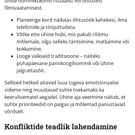
ühise hommikukohvi rituaalist või õhtusest
filmivaatamisest.
Planeerige kord nädalas õhtusöök kahekesi, ilma
telefonide ja tööjuttudeta.
Võtke ette ühine hobi, mis pakub rõõmu
mõlemale, olgu selleks tantsimine, matkamine või
kokkamine.
Looge väikseid traditsioone – näiteks
pühapäevane pannkoogihommik või ühine
jalgrattasõit.
Sellised hetked aitavad luua tugeva emotsionaalse
sideme ning muudavad suhte toekamaks ka
keerulisematel aegadel. Ühine aja veetmine näitab, et
suhte prioriteedid on paigas ja mõlemad panustavad
võrdselt.
Konfliktide teadlik lahendamine