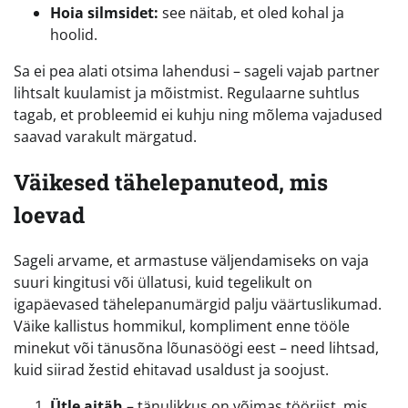
Hoia silmsidet:
see näitab, et oled kohal ja
hoolid.
Sa ei pea alati otsima lahendusi – sageli vajab partner
lihtsalt kuulamist ja mõistmist. Regulaarne suhtlus
tagab, et probleemid ei kuhju ning mõlema vajadused
saavad varakult märgatud.
Väikesed tähelepanuteod, mis
loevad
Sageli arvame, et armastuse väljendamiseks on vaja
suuri kingitusi või üllatusi, kuid tegelikult on
igapäevased tähelepanumärgid palju väärtuslikumad.
Väike kallistus hommikul, kompliment enne tööle
minekut või tänusõna lõunasöögi eest – need lihtsad,
kuid siirad žestid ehitavad usaldust ja soojust.
Ütle aitäh
– tänulikkus on võimas tööriist, mis