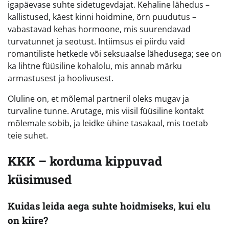
igapäevase suhte sidetugevdajat. Kehaline lähedus –
kallistused, käest kinni hoidmine, õrn puudutus –
vabastavad kehas hormoone, mis suurendavad
turvatunnet ja seotust. Intiimsus ei piirdu vaid
romantiliste hetkede või seksuaalse lähedusega; see on
ka lihtne füüsiline kohalolu, mis annab märku
armastusest ja hoolivusest.
Oluline on, et mõlemal partneril oleks mugav ja
turvaline tunne. Arutage, mis viisil füüsiline kontakt
mõlemale sobib, ja leidke ühine tasakaal, mis toetab
teie suhet.
KKK – korduma kippuvad
küsimused
Kuidas leida aega suhte hoidmiseks, kui elu
on kiire?