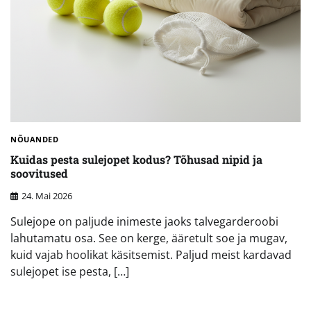
NÕUANDED
Kuidas pesta sulejopet kodus? Tõhusad nipid ja
soovitused
24. Mai 2026
Sulejope on paljude inimeste jaoks talvegarderoobi
lahutamatu osa. See on kerge, ääretult soe ja mugav,
kuid vajab hoolikat käsitsemist. Paljud meist kardavad
sulejopet ise pesta, […]