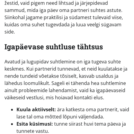
žestid, vaid pigem need lihtsad ja järjepidevad
sammud, mida iga päev oma partneri suhtes astute.
Siinkohal jagame praktilisi ja südamest tulevaid viise,
kuidas oma suhet tugevdada ja luua veelgi sügavam
side.
Igapäevase suhtluse tähtsus
Avatud ja lugupidav suhtlemine on iga tugeva suhte
keskmes. Kui partnerid tunnevad, et neid kuulatakse ja
nende tundeid võetakse tõsiselt, kasvab usaldus ja
lähedus loomulikult. Sageli ei tähenda hea suhtlemine
ainult probleemide lahendamist, vaid ka igapäevaseid
väikeseid vestlusi, mis hoiavad kontakti elus.
Kuula aktiivselt:
ära katkesta oma partnerit, vaid
lase tal oma mõtted lõpuni väljendada.
Esita küsimusi:
tunne siirast huvi tema päeva ja
tunnete vastu.