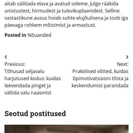
aitab säilitada elava ja avatud sideme. Julge rääkida
unistustest, hirmudest ja tulevikuplaanidest. Selline
vastastikune ausus hoiab suhte elujõulisena ja toob iga
päevaga rohkem mõistmist ja armastust.
Posted in
Nõuanded
Navigeerimine
Previous:
Next:
Tõhusad seljavalu
Praktilised võtted, kuidas
harjutused kodus: kuidas
õpimotivatsiooni tõsta ja
leevendada pinget ja
keskendumist parandada
vältida valu naasmist
Seotud postitused