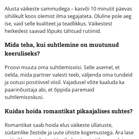
Alusta väikeste sammudega – kasvõi 10 minutit päevas
sihilikult koos olemist ilma segajateta. Oluline pole aeg
ise, vaid selle kvaliteet ja teadlikkus. Väikestest
hetkedest saavad lõpuks tähtsad rutiinid.
Mida teha, kui suhtlemine on muutunud
keeruliseks?
Proovi muuta oma suhtlemisviisi. Selle asemel, et
öelda, mida partner valesti teeb, väljenda oma tundeid
ja ootusi positiivsel viisil. Vajadusel võite kaaluda ka
paarinõustaja abi, et õppida paremaid
suhtlemisoskusi.
Kuidas hoida romantikat pikaajalises suhtes?
Romantikat saab hoida elus väikeste üllatuste,
südamlike žestide ja uute ühiste kogemustega. Ära lase