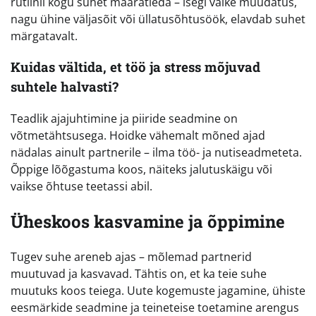
rutiinil kogu suhet määratleda – isegi väike muudatus,
nagu ühine väljasõit või üllatusõhtusöök, elavdab suhet
märgatavalt.
Kuidas vältida, et töö ja stress mõjuvad
suhtele halvasti?
Teadlik ajajuhtimine ja piiride seadmine on
võtmetähtsusega. Hoidke vähemalt mõned ajad
nädalas ainult partnerile – ilma töö- ja nutiseadmeteta.
Õppige lõõgastuma koos, näiteks jalutuskäigu või
vaikse õhtuse teetassi abil.
Üheskoos kasvamine ja õppimine
Tugev suhe areneb ajas – mõlemad partnerid
muutuvad ja kasvavad. Tähtis on, et ka teie suhe
muutuks koos teiega. Uute kogemuste jagamine, ühiste
eesmärkide seadmine ja teineteise toetamine arengus