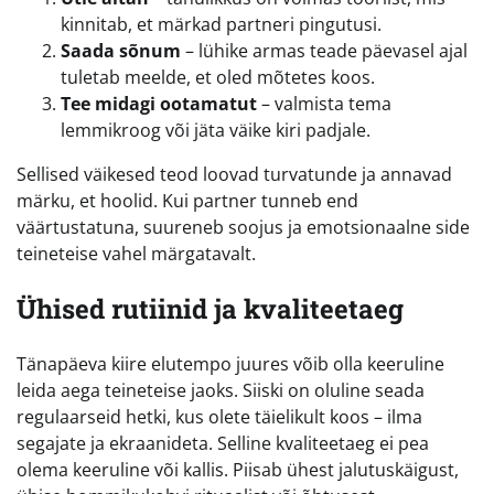
kinnitab, et märkad partneri pingutusi.
Saada sõnum
– lühike armas teade päevasel ajal
tuletab meelde, et oled mõtetes koos.
Tee midagi ootamatut
– valmista tema
lemmikroog või jäta väike kiri padjale.
Sellised väikesed teod loovad turvatunde ja annavad
märku, et hoolid. Kui partner tunneb end
väärtustatuna, suureneb soojus ja emotsionaalne side
teineteise vahel märgatavalt.
Ühised rutiinid ja kvaliteetaeg
Tänapäeva kiire elutempo juures võib olla keeruline
leida aega teineteise jaoks. Siiski on oluline seada
regulaarseid hetki, kus olete täielikult koos – ilma
segajate ja ekraanideta. Selline kvaliteetaeg ei pea
olema keeruline või kallis. Piisab ühest jalutuskäigust,