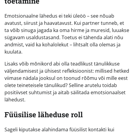
toetamine
Emotsionaalne lähedus ei teki üleöö – see nõuab
avatust, siirust ja haavatavust. Kui partner tunneb, et
ta võib sinuga jagada ka oma hirme ja muresid, luuakse
sügavam usaldustasand. Toetus ei tähenda alati nõu
andmist, vaid ka kohalolekut – lihtsalt olla olemas ja
kuulata.
Lisaks võib mõnikord abi olla teadlikust tänulikkuse
väljendamisest ja ühisest refleksioonist: millised hetked
viimase nädala jooksul on toonud rõõmu või mille eest
olete teineteisele tänulikud? Selline arutelu toidab
positiivset suhtumist ja aitab säilitada emotsionaalset
lähedust.
Füüsilise läheduse roll
Sageli kiputakse alahindama füüsilist kontakti kui