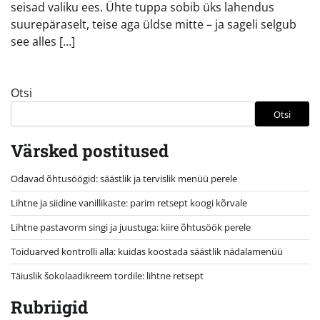
seisad valiku ees. Ühte tuppa sobib üks lahendus
suurepäraselt, teise aga üldse mitte – ja sageli selgub
see alles […]
Otsi
Otsi
Värsked postitused
Odavad õhtusöögid: säästlik ja tervislik menüü perele
Lihtne ja siidine vanillikaste: parim retsept koogi kõrvale
Lihtne pastavorm singi ja juustuga: kiire õhtusöök perele
Toiduarved kontrolli alla: kuidas koostada säästlik nädalamenüü
Täiuslik šokolaadikreem tordile: lihtne retsept
Rubriigid