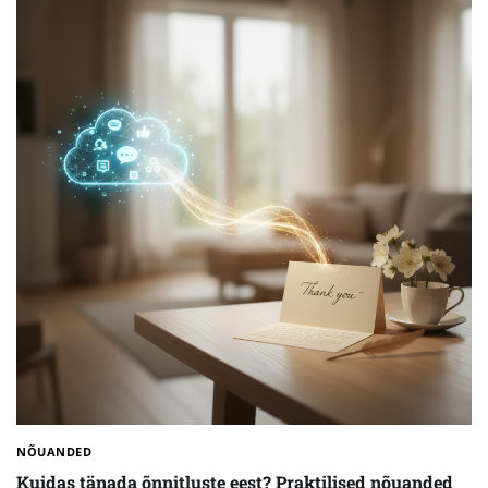
NÕUANDED
Kuidas tänada õnnitluste eest? Praktilised nõuanded