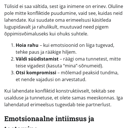
Tülisid ei saa vältida, sest iga inimene on erinev. Oluline
pole mitte konfliktide puudumine, vaid see, kuidas neid
lahendate. Kui suudate oma erimeelsusi käsitleda
lugupidavalt ja rahulikult, muutuvad need pigem
õppimisvõimaluseks kui ohuks suhtele.
Hoia rahu
– kui emotsioonid on liiga tugevad,
tehke paus ja rääkige hiljem.
Väldi süüdistamist
– räägi oma tunnetest, mitte
teise vigadest (kasuta “mina”-sõnumeid).
Otsi kompromissi
– mõlemad peaksid tundma,
et nende vajadusi on arvestatud.
Kui lahendate konfliktid konstruktiivselt, tekitab see
usalduse ja tunnetuse, et olete samas meeskonnas. Iga
lahendatud erimeelsus tugevdab teie partnerlust.
Emotsionaalne intiimsus ja