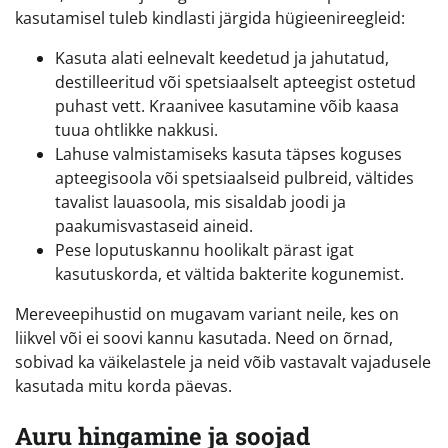
kasutamisel tuleb kindlasti järgida hügieenireegleid:
Kasuta alati eelnevalt keedetud ja jahutatud,
destilleeritud või spetsiaalselt apteegist ostetud
puhast vett. Kraanivee kasutamine võib kaasa
tuua ohtlikke nakkusi.
Lahuse valmistamiseks kasuta täpses koguses
apteegisoola või spetsiaalseid pulbreid, vältides
tavalist lauasoola, mis sisaldab joodi ja
paakumisvastaseid aineid.
Pese loputuskannu hoolikalt pärast igat
kasutuskorda, et vältida bakterite kogunemist.
Mereveepihustid on mugavam variant neile, kes on
liikvel või ei soovi kannu kasutada. Need on õrnad,
sobivad ka väikelastele ja neid võib vastavalt vajadusele
kasutada mitu korda päevas.
Auru hingamine ja soojad