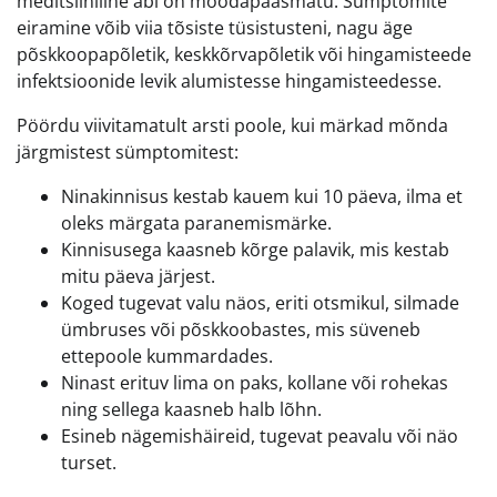
meditsiiniline abi on möödapääsmatu. Sümptomite
eiramine võib viia tõsiste tüsistusteni, nagu äge
põskkoopapõletik, keskkõrvapõletik või hingamisteede
infektsioonide levik alumistesse hingamisteedesse.
Pöördu viivitamatult arsti poole, kui märkad mõnda
järgmistest sümptomitest:
Ninakinnisus kestab kauem kui 10 päeva, ilma et
oleks märgata paranemismärke.
Kinnisusega kaasneb kõrge palavik, mis kestab
mitu päeva järjest.
Koged tugevat valu näos, eriti otsmikul, silmade
ümbruses või põskkoobastes, mis süveneb
ettepoole kummardades.
Ninast erituv lima on paks, kollane või rohekas
ning sellega kaasneb halb lõhn.
Esineb nägemishäireid, tugevat peavalu või näo
turset.