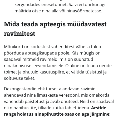
kergendades enesetunnet. Salvi ei tohi kunagi
määrida otse nina alla või ninasõõrmetesse.
Mida teada apteegis müüdavatest
ravimitest
Mõnikord on kodustest vahenditest vähe ja tuleb
pöörduda apteegikaupade poole. Käsimüügis on
saadaval mitmeid ravimeid, mis on suunatud
ninakinnisuse leevendamisele. Oluline on teada nende
toimet ja ohutuid kasutuspiire, et vältida tüsistusi ja
sõltuvuse teket.
Dekongestandid ehk turset alandavad ravimid
ahendavad nina limaskesta veresooni, mis omakorda
vähendab paistetust ja avab õhuteed. Neid on saadaval
nii ninapihustite, tilkade kui ka tablettidena.
Arstide
range hoiatus ninapihustite osas on aga järgmine: