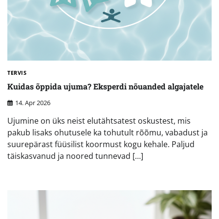
TERVIS
Kuidas õppida ujuma? Eksperdi nõuanded algajatele
14. Apr 2026
Ujumine on üks neist elutähtsatest oskustest, mis
pakub lisaks ohutusele ka tohutult rõõmu, vabadust ja
suurepärast füüsilist koormust kogu kehale. Paljud
täiskasvanud ja noored tunnevad […]