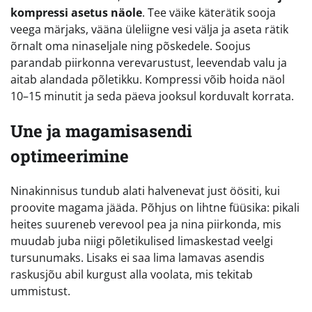
kompressi asetus näole
. Tee väike käterätik sooja
veega märjaks, vääna üleliigne vesi välja ja aseta rätik
õrnalt oma ninaseljale ning põskedele. Soojus
parandab piirkonna verevarustust, leevendab valu ja
aitab alandada põletikku. Kompressi võib hoida näol
10–15 minutit ja seda päeva jooksul korduvalt korrata.
Une ja magamisasendi
optimeerimine
Ninakinnisus tundub alati halvenevat just öösiti, kui
proovite magama jääda. Põhjus on lihtne füüsika: pikali
heites suureneb verevool pea ja nina piirkonda, mis
muudab juba niigi põletikulised limaskestad veelgi
tursunumaks. Lisaks ei saa lima lamavas asendis
raskusjõu abil kurgust alla voolata, mis tekitab
ummistust.