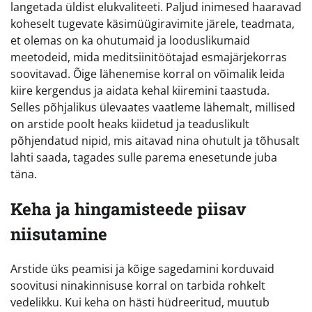
langetada üldist elukvaliteeti. Paljud inimesed haaravad
koheselt tugevate käsimüügiravimite järele, teadmata,
et olemas on ka ohutumaid ja looduslikumaid
meetodeid, mida meditsiinitöötajad esmajärjekorras
soovitavad. Õige lähenemise korral on võimalik leida
kiire kergendus ja aidata kehal kiiremini taastuda.
Selles põhjalikus ülevaates vaatleme lähemalt, millised
on arstide poolt heaks kiidetud ja teaduslikult
põhjendatud nipid, mis aitavad nina ohutult ja tõhusalt
lahti saada, tagades sulle parema enesetunde juba
täna.
Keha ja hingamisteede piisav
niisutamine
Arstide üks peamisi ja kõige sagedamini korduvaid
soovitusi ninakinnisuse korral on tarbida rohkelt
vedelikku. Kui keha on hästi hüdreeritud, muutub