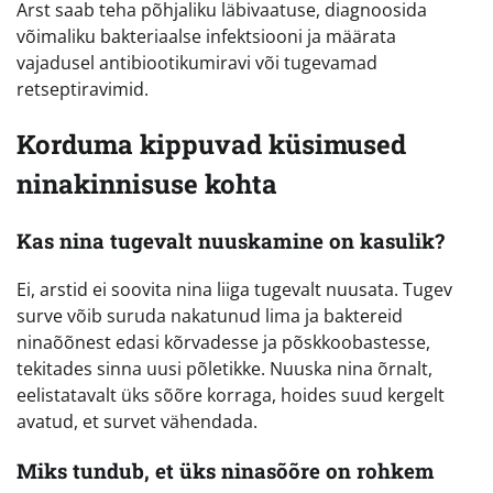
Arst saab teha põhjaliku läbivaatuse, diagnoosida
võimaliku bakteriaalse infektsiooni ja määrata
vajadusel antibiootikumiravi või tugevamad
retseptiravimid.
Korduma kippuvad küsimused
ninakinnisuse kohta
Kas nina tugevalt nuuskamine on kasulik?
Ei, arstid ei soovita nina liiga tugevalt nuusata. Tugev
surve võib suruda nakatunud lima ja baktereid
ninaõõnest edasi kõrvadesse ja põskkoobastesse,
tekitades sinna uusi põletikke. Nuuska nina õrnalt,
eelistatavalt üks sõõre korraga, hoides suud kergelt
avatud, et survet vähendada.
Miks tundub, et üks ninasõõre on rohkem