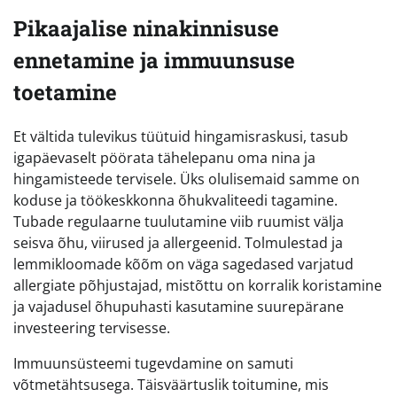
Pikaajalise ninakinnisuse
ennetamine ja immuunsuse
toetamine
Et vältida tulevikus tüütuid hingamisraskusi, tasub
igapäevaselt pöörata tähelepanu oma nina ja
hingamisteede tervisele. Üks olulisemaid samme on
koduse ja töökeskkonna õhukvaliteedi tagamine.
Tubade regulaarne tuulutamine viib ruumist välja
seisva õhu, viirused ja allergeenid. Tolmulestad ja
lemmikloomade kõõm on väga sagedased varjatud
allergiate põhjustajad, mistõttu on korralik koristamine
ja vajadusel õhupuhasti kasutamine suurepärane
investeering tervisesse.
Immuunsüsteemi tugevdamine on samuti
võtmetähtsusega. Täisväärtuslik toitumine, mis