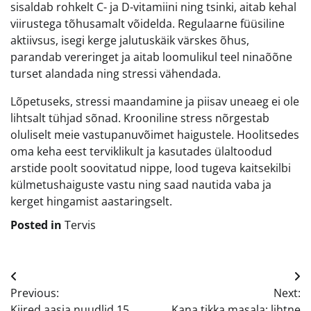
sisaldab rohkelt C- ja D-vitamiini ning tsinki, aitab kehal
viirustega tõhusamalt võidelda. Regulaarne füüsiline
aktiivsus, isegi kerge jalutuskäik värskes õhus,
parandab vereringet ja aitab loomulikul teel ninaõõne
turset alandada ning stressi vähendada.
Lõpetuseks, stressi maandamine ja piisav uneaeg ei ole
lihtsalt tühjad sõnad. Krooniline stress nõrgestab
oluliselt meie vastupanuvõimet haigustele. Hoolitsedes
oma keha eest terviklikult ja kasutades ülaltoodud
arstide poolt soovitatud nippe, lood tugeva kaitsekilbi
külmetushaiguste vastu ning saad nautida vaba ja
kerget hingamist aastaringselt.
Posted in
Tervis
Navigeerimine
Previous:
Next:
Kiired aasia nuudlid 15
Kana tikka masala: lihtne