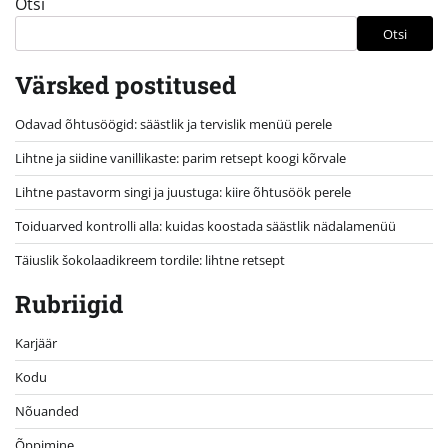
Otsi
Otsi
Värsked postitused
Odavad õhtusöögid: säästlik ja tervislik menüü perele
Lihtne ja siidine vanillikaste: parim retsept koogi kõrvale
Lihtne pastavorm singi ja juustuga: kiire õhtusöök perele
Toiduarved kontrolli alla: kuidas koostada säästlik nädalamenüü
Täiuslik šokolaadikreem tordile: lihtne retsept
Rubriigid
Karjäär
Kodu
Nõuanded
Õppimine