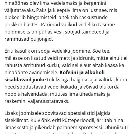
ninaõõnes olev lima vedelamaks ja kergemini
väljutatavaks. Paks ja kleepuv lima on just see, mis
blokeerib hingamisteid ja tekitab raskustunde
põskkoobastes. Parimad valikud vedeliku taseme
hoidmiseks on puhas vesi, soojad taimeteed ja
rammusad puljongid.
Eriti kasulik on sooja vedeliku joomine. Soe tee,
millesse on lisatud veidi mett ja sidrunit, mitte ainult ei
rahusta ärritunud kurku, vaid selle aur aitab kaasa ka
ninaõõnte avanemisele.
Kofeiini ja alkoholi
sisaldavaid jooke
tuleks aga haiguse ajal vältida, kuna
need soodustavad vedelikukadu ja võivad olukorda
hoopis halvendada, muutes lima tihedamaks ja
raskemini väljanuustatavaks.
Lisaks joomisele soovitavad spetsialistid jälgida
sisekliimat. Kuiv õhk, eriti kütteperioodil, ärritab nina
limaskesta ja pikendab paranemisprotsessi. Õhuniisuti