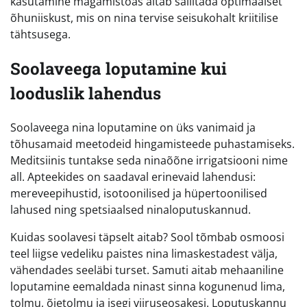
kasutamine magamistoas aitab säilitada optimaalset
õhuniiskust, mis on nina tervise seisukohalt kriitilise
tähtsusega.
Soolaveega loputamine kui
looduslik lahendus
Soolaveega nina loputamine on üks vanimaid ja
tõhusamaid meetodeid hingamisteede puhastamiseks.
Meditsiinis tuntakse seda ninaõõne irrigatsiooni nime
all. Apteekides on saadaval erinevaid lahendusi:
mereveepihustid, isotoonilised ja hüpertoonilised
lahused ning spetsiaalsed ninaloputuskannud.
Kuidas soolavesi täpselt aitab? Sool tõmbab osmoosi
teel liigse vedeliku paistes nina limaskestadest välja,
vähendades seeläbi turset. Samuti aitab mehaaniline
loputamine eemaldada ninast sinna kogunenud lima,
tolmu, õietolmu ja isegi viiruseosakesi. Loputuskannu