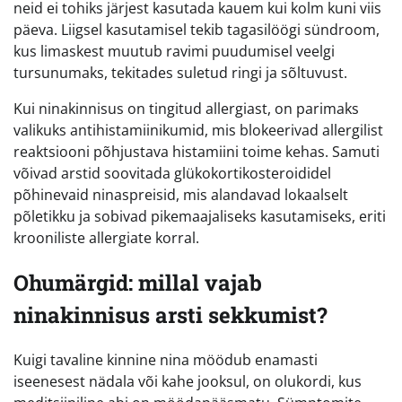
neid ei tohiks järjest kasutada kauem kui kolm kuni viis
päeva. Liigsel kasutamisel tekib tagasilöögi sündroom,
kus limaskest muutub ravimi puudumisel veelgi
tursunumaks, tekitades suletud ringi ja sõltuvust.
Kui ninakinnisus on tingitud allergiast, on parimaks
valikuks antihistamiinikumid, mis blokeerivad allergilist
reaktsiooni põhjustava histamiini toime kehas. Samuti
võivad arstid soovitada glükokortikosteroididel
põhinevaid ninaspreisid, mis alandavad lokaalselt
põletikku ja sobivad pikemaajaliseks kasutamiseks, eriti
krooniliste allergiate korral.
Ohumärgid: millal vajab
ninakinnisus arsti sekkumist?
Kuigi tavaline kinnine nina möödub enamasti
iseenesest nädala või kahe jooksul, on olukordi, kus