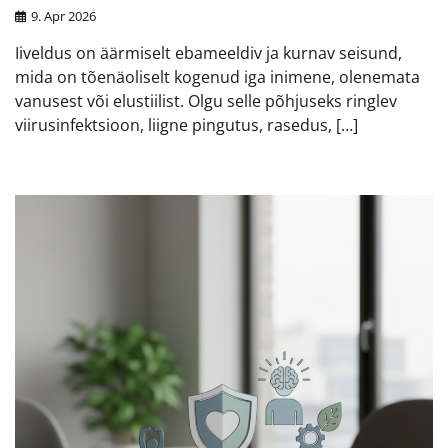
9. Apr 2026
Iiveldus on äärmiselt ebameeldiv ja kurnav seisund,
mida on tõenäoliselt kogenud iga inimene, olenemata
vanusest või elustiilist. Olgu selle põhjuseks ringlev
viirusinfektsioon, liigne pingutus, rasedus, […]