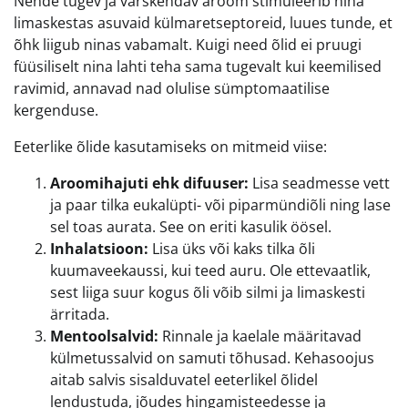
Nende tugev ja värskendav aroom stimuleerib nina
limaskestas asuvaid külmaretseptoreid, luues tunde, et
õhk liigub ninas vabamalt. Kuigi need õlid ei pruugi
füüsiliselt nina lahti teha sama tugevalt kui keemilised
ravimid, annavad nad olulise sümptomaatilise
kergenduse.
Eeterlike õlide kasutamiseks on mitmeid viise:
Aroomihajuti ehk difuuser:
Lisa seadmesse vett
ja paar tilka eukalüpti- või piparmündiõli ning lase
sel toas aurata. See on eriti kasulik öösel.
Inhalatsioon:
Lisa üks või kaks tilka õli
kuumaveekaussi, kui teed auru. Ole ettevaatlik,
sest liiga suur kogus õli võib silmi ja limaskesti
ärritada.
Mentoolsalvid:
Rinnale ja kaelale määritavad
külmetussalvid on samuti tõhusad. Kehasoojus
aitab salvis sisalduvatel eeterlikel õlidel
lendustuda, jõudes hingamisteedesse ja