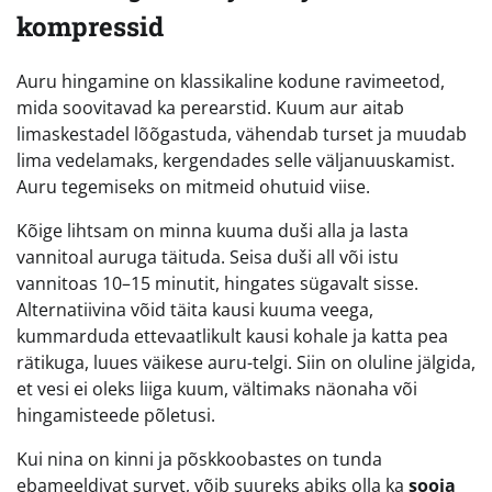
kompressid
Auru hingamine on klassikaline kodune ravimeetod,
mida soovitavad ka perearstid. Kuum aur aitab
limaskestadel lõõgastuda, vähendab turset ja muudab
lima vedelamaks, kergendades selle väljanuuskamist.
Auru tegemiseks on mitmeid ohutuid viise.
Kõige lihtsam on minna kuuma duši alla ja lasta
vannitoal auruga täituda. Seisa duši all või istu
vannitoas 10–15 minutit, hingates sügavalt sisse.
Alternatiivina võid täita kausi kuuma veega,
kummarduda ettevaatlikult kausi kohale ja katta pea
rätikuga, luues väikese auru-telgi. Siin on oluline jälgida,
et vesi ei oleks liiga kuum, vältimaks näonaha või
hingamisteede põletusi.
Kui nina on kinni ja põskkoobastes on tunda
ebameeldivat survet, võib suureks abiks olla ka
sooja