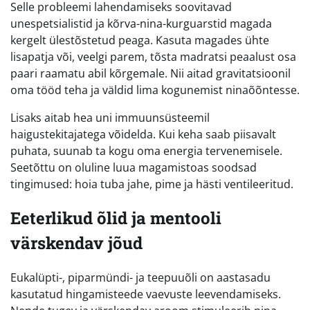
Selle probleemi lahendamiseks soovitavad
unespetsialistid ja kõrva-nina-kurguarstid magada
kergelt ülestõstetud peaga. Kasuta magades ühte
lisapatja või, veelgi parem, tõsta madratsi peaalust osa
paari raamatu abil kõrgemale. Nii aitad gravitatsioonil
oma tööd teha ja väldid lima kogunemist ninaõõntesse.
Lisaks aitab hea uni immuunsüsteemil
haigustekitajatega võidelda. Kui keha saab piisavalt
puhata, suunab ta kogu oma energia tervenemisele.
Seetõttu on oluline luua magamistoas soodsad
tingimused: hoia tuba jahe, pime ja hästi ventileeritud.
Eeterlikud õlid ja mentooli
värskendav jõud
Eukalüpti-, piparmündi- ja teepuuõli on aastasadu
kasutatud hingamisteede vaevuste leevendamiseks.