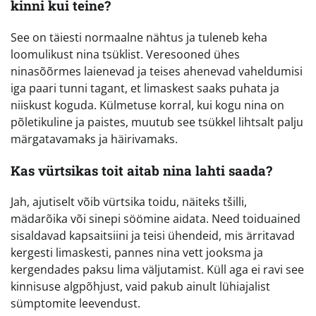
kinni kui teine?
See on täiesti normaalne nähtus ja tuleneb keha
loomulikust nina tsüklist. Veresooned ühes
ninasõõrmes laienevad ja teises ahenevad vaheldumisi
iga paari tunni tagant, et limaskest saaks puhata ja
niiskust koguda. Külmetuse korral, kui kogu nina on
põletikuline ja paistes, muutub see tsükkel lihtsalt palju
märgatavamaks ja häirivamaks.
Kas vürtsikas toit aitab nina lahti saada?
Jah, ajutiselt võib vürtsika toidu, näiteks tšilli,
mädarõika või sinepi söömine aidata. Need toiduained
sisaldavad kapsaitsiini ja teisi ühendeid, mis ärritavad
kergesti limaskesti, pannes nina vett jooksma ja
kergendades paksu lima väljutamist. Küll aga ei ravi see
kinnisuse algpõhjust, vaid pakub ainult lühiajalist
sümptomite leevendust.