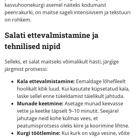
kasvuhoonekurgi asemel näiteks kodumaist
peenrakurki, on maitse sageli intensiivsem ja tekstuuri
on rohkem.
Salati ettevalmistamine ja
tehnilised nipid
Selleks, et salat maitseks võimalikult hästi, järgige
järgmist protsessi:
Kala ettevalmistamine:
Eemaldage lõhefileelt
hoolikalt kõik luud. Kui kasutate küpsetatud kala,
laske sellel enne tükeldamist täielikult jahtuda.
Munade keetmine:
Asetage munad keevasse
vette ja keetke täpselt 9–10 minutit. Seejärel
jahutage neid kohe külmas vees, et
peatumisprotsess oleks kiire ja koorimine lihtne.
Kurgi töötlemine:
Kui kurk on väga vesine, võite