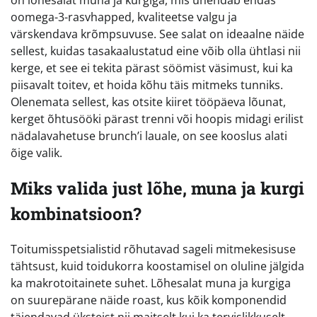
on lõhesalat muna ja kurgiga, mis ühendab endas
oomega-3-rasvhapped, kvaliteetse valgu ja
värskendava krõmpsuvuse. See salat on ideaalne näide
sellest, kuidas tasakaalustatud eine võib olla ühtlasi nii
kerge, et see ei tekita pärast söömist väsimust, kui ka
piisavalt toitev, et hoida kõhu täis mitmeks tunniks.
Olenemata sellest, kas otsite kiiret tööpäeva lõunat,
kerget õhtusööki pärast trenni või hoopis midagi erilist
nädalavahetuse brunch’i lauale, on see kooslus alati
õige valik.
Miks valida just lõhe, muna ja kurgi
kombinatsioon?
Toitumisspetsialistid rõhutavad sageli mitmekesisuse
tähtsust, kuid toidukorra koostamisel on oluline jälgida
ka makrotoitainete suhet. Lõhesalat muna ja kurgiga
on suurepärane näide roast, kus kõik komponendid