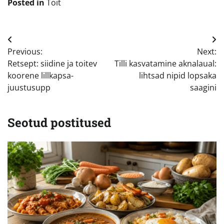
Posted in
Toit
Navigeerimine
Previous:
Next:
Retsept: siidine ja toitev
Tilli kasvatamine aknalaual:
koorene lillkapsa-
lihtsad nipid lopsaka
juustusupp
saagini
Seotud postitused