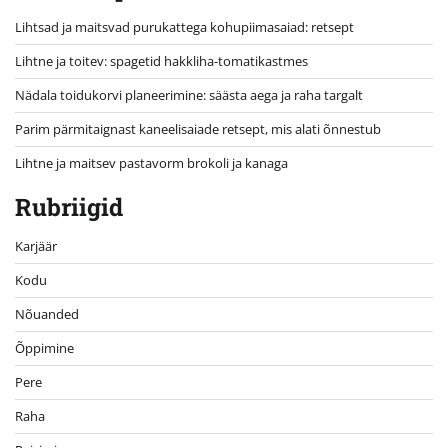
Lihtsad ja maitsvad purukattega kohupiimasaiad: retsept
Lihtne ja toitev: spagetid hakkliha-tomatikastmes
Nädala toidukorvi planeerimine: säästa aega ja raha targalt
Parim pärmitaignast kaneelisaiade retsept, mis alati õnnestub
Lihtne ja maitsev pastavorm brokoli ja kanaga
Rubriigid
Karjäär
Kodu
Nõuanded
Õppimine
Pere
Raha