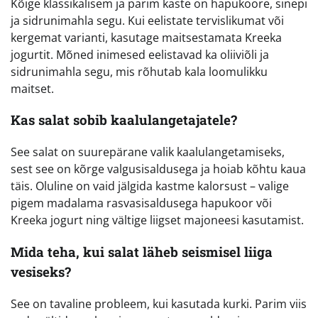
Kõige klassikalisem ja parim kaste on hapukoore, sinepi
ja sidrunimahla segu. Kui eelistate tervislikumat või
kergemat varianti, kasutage maitsestamata Kreeka
jogurtit. Mõned inimesed eelistavad ka oliiviõli ja
sidrunimahla segu, mis rõhutab kala loomulikku
maitset.
Kas salat sobib kaalulangetajatele?
See salat on suurepärane valik kaalulangetamiseks,
sest see on kõrge valgusisaldusega ja hoiab kõhtu kaua
täis. Oluline on vaid jälgida kastme kalorsust – valige
pigem madalama rasvasisaldusega hapukoor või
Kreeka jogurt ning vältige liigset majoneesi kasutamist.
Mida teha, kui salat läheb seismisel liiga
vesiseks?
See on tavaline probleem, kui kasutada kurki. Parim viis