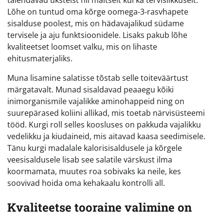
täiendavad üksteist nii maitselt kui ka tervislikkuselt.
Lõhe on tuntud oma kõrge oomega-3-rasvhapete
sisalduse poolest, mis on hädavajalikud südame
tervisele ja aju funktsioonidele. Lisaks pakub lõhe
kvaliteetset loomset valku, mis on lihaste
ehitusmaterjaliks.
Muna lisamine salatisse tõstab selle toiteväärtust
märgatavalt. Munad sisaldavad peaaegu kõiki
inimorganismile vajalikke aminohappeid ning on
suurepärased koliini allikad, mis toetab närvisüsteemi
tööd. Kurgi roll selles koosluses on pakkuda vajalikku
vedelikku ja kiudaineid, mis aitavad kaasa seedimisele.
Tänu kurgi madalale kalorisisaldusele ja kõrgele
veesisaldusele lisab see salatile värskust ilma
koormamata, muutes roa sobivaks ka neile, kes
soovivad hoida oma kehakaalu kontrolli all.
Kvaliteetse tooraine valimine on