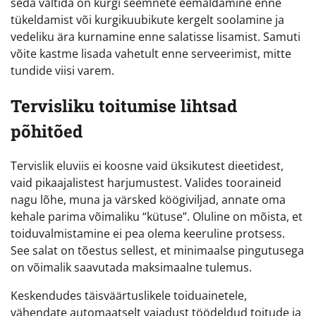
seda vältida on kurgi seemnete eemaldamine enne
tükeldamist või kurgikuubikute kergelt soolamine ja
vedeliku ära kurnamine enne salatisse lisamist. Samuti
võite kastme lisada vahetult enne serveerimist, mitte
tundide viisi varem.
Tervisliku toitumise lihtsad
põhitõed
Tervislik eluviis ei koosne vaid üksikutest dieetidest,
vaid pikaajalistest harjumustest. Valides tooraineid
nagu lõhe, muna ja värsked köögiviljad, annate oma
kehale parima võimaliku “kütuse”. Oluline on mõista, et
toiduvalmistamine ei pea olema keeruline protsess.
See salat on tõestus sellest, et minimaalse pingutusega
on võimalik saavutada maksimaalne tulemus.
Keskendudes täisväärtuslikele toiduainetele,
vähendate automaatselt vajadust töödeldud toitude ja