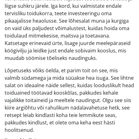
liigse suhkru järele. Iga kord, kui valmistate endale
tervisliku toidukorra, teete investeeringu oma
pikaajalisse heaolusse. See lõhesalat muna ja kurgiga
on vaid üks paljudest võimalustest, kuidas hoida oma
toidulaud mitmekesise, maitsva ja toetavana.
Katsetage erinevaid ürte, lisage juurde meelepäraseid
köögivilju ja leidke just endale sobivaim kooslus, mis
muudab söömise tõeliseks naudinguks.
Lõpetuseks võiks öelda, et parim toit on see, mis
valmib südamega ja mida süüakse hea isuga. See lihtne
salat on ideaalne näide sellest, kuidas looduslikult head
toiduained töötavad kooskõlas, pakkudes kehale
vajalikke toitaineid ja meeltele naudingut. Olgu see siis
kiire argiõhtu või rahulikum nädalavahetuse hetk, see
retsept leiab kindlasti koha teie lemmikute seas,
pakkudes kindlust, et olete oma keha eest hästi
hoolitsenud.