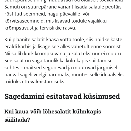
Samuti on suurepärane variant lisada salatile peotäis
röstitud seemneid, nagu päevalille- või
kõrvitsaseemneid, mis lisavad toidule vajalikku
krõmpsuvust ja tervislikke rasvu.
Kui plaanite salatit kaasa võtta tööle, siis hoidke kaste
eraldi karbis ja lisage see alles vahetult enne söömist.
Nii säilib kurk krõmpsuvana ja kala tekstuur ei muutu.
See salat on väga tänulik ka külmkapis säilitamise
suhtes – maitsed segunevad ja muutuvad järgmisel
päeval sageli veelgi paremaks, muutes selle ideaalseks
toiduks ettevalmistamiseks.
Sagedamini esitatavad küsimused
Kui kaua võib lõhesalatit külmkapis
säilitada?