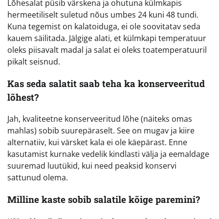
Lõhesalat püsib värskena ja ohutuna külmkapis
hermeetiliselt suletud nõus umbes 24 kuni 48 tundi.
Kuna tegemist on kalatoiduga, ei ole soovitatav seda
kauem säilitada. Jälgige alati, et külmkapi temperatuur
oleks piisavalt madal ja salat ei oleks toatemperatuuril
pikalt seisnud.
Kas seda salatit saab teha ka konserveeritud
lõhest?
Jah, kvaliteetne konserveeritud lõhe (näiteks omas
mahlas) sobib suurepäraselt. See on mugav ja kiire
alternatiiv, kui värsket kala ei ole käepärast. Enne
kasutamist kurnake vedelik kindlasti välja ja eemaldage
suuremad luutükid, kui need peaksid konservi
sattunud olema.
Milline kaste sobib salatile kõige paremini?