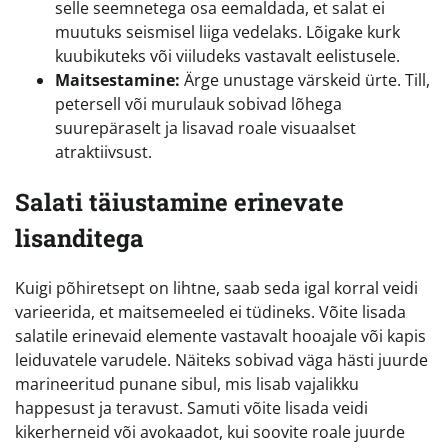
selle seemnetega osa eemaldada, et salat ei
muutuks seismisel liiga vedelaks. Lõigake kurk
kuubikuteks või viiludeks vastavalt eelistusele.
Maitsestamine:
Ärge unustage värskeid ürte. Till,
petersell või murulauk sobivad lõhega
suurepäraselt ja lisavad roale visuaalset
atraktiivsust.
Salati täiustamine erinevate
lisanditega
Kuigi põhiretsept on lihtne, saab seda igal korral veidi
varieerida, et maitsemeeled ei tüdineks. Võite lisada
salatile erinevaid elemente vastavalt hooajale või kapis
leiduvatele varudele. Näiteks sobivad väga hästi juurde
marineeritud punane sibul, mis lisab vajalikku
happesust ja teravust. Samuti võite lisada veidi
kikerherneid või avokaadot, kui soovite roale juurde