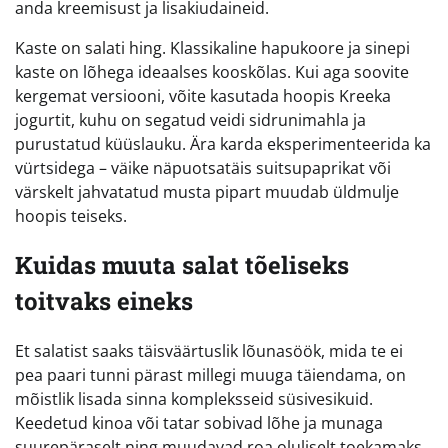
anda kreemisust ja lisakiudaineid.
Kaste on salati hing. Klassikaline hapukoore ja sinepi
kaste on lõhega ideaalses kooskõlas. Kui aga soovite
kergemat versiooni, võite kasutada hoopis Kreeka
jogurtit, kuhu on segatud veidi sidrunimahla ja
purustatud küüslauku. Ära karda eksperimenteerida ka
vürtsidega – väike näpuotsatäis suitsupaprikat või
värskelt jahvatatud musta pipart muudab üldmulje
hoopis teiseks.
Kuidas muuta salat tõeliseks
toitvaks eineks
Et salatist saaks täisväärtuslik lõunasöök, mida te ei
pea paari tunni pärast millegi muuga täiendama, on
mõistlik lisada sinna kompleksseid süsivesikuid.
Keedetud kinoa või tatar sobivad lõhe ja munaga
suurepäraselt ning muudavad roa oluliselt toekamaks.