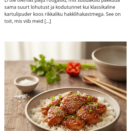
Ei ole olemas palju roogasid, mis suudaksid pakkuda
sama suurt lohutust ja kodutunnet kui klassikaline
kartulipuder koos rikkaliku hakklihakastmega. See on
toit, mis viib meid […]