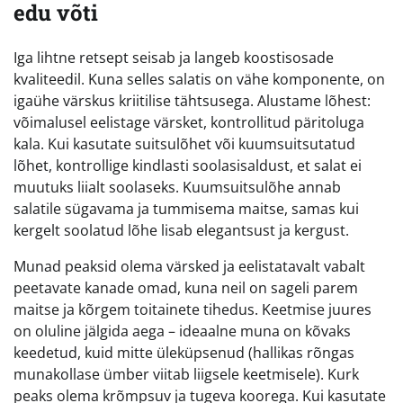
edu võti
Iga lihtne retsept seisab ja langeb koostisosade
kvaliteedil. Kuna selles salatis on vähe komponente, on
igaühe värskus kriitilise tähtsusega. Alustame lõhest:
võimalusel eelistage värsket, kontrollitud päritoluga
kala. Kui kasutate suitsulõhet või kuumsuitsutatud
lõhet, kontrollige kindlasti soolasisaldust, et salat ei
muutuks liialt soolaseks. Kuumsuitsulõhe annab
salatile sügavama ja tummisema maitse, samas kui
kergelt soolatud lõhe lisab elegantsust ja kergust.
Munad peaksid olema värsked ja eelistatavalt vabalt
peetavate kanade omad, kuna neil on sageli parem
maitse ja kõrgem toitainete tihedus. Keetmise juures
on oluline jälgida aega – ideaalne muna on kõvaks
keedetud, kuid mitte üleküpsenud (hallikas rõngas
munakollase ümber viitab liigsele keetmisele). Kurk
peaks olema krõmpsuv ja tugeva koorega. Kui kasutate