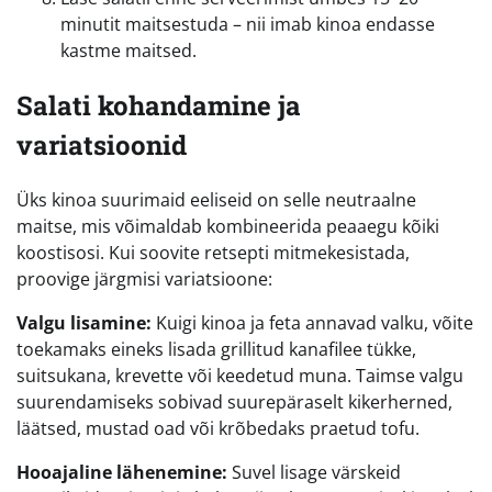
minutit maitsestuda – nii imab kinoa endasse
kastme maitsed.
Salati kohandamine ja
variatsioonid
Üks kinoa suurimaid eeliseid on selle neutraalne
maitse, mis võimaldab kombineerida peaaegu kõiki
koostisosi. Kui soovite retsepti mitmekesistada,
proovige järgmisi variatsioone:
Valgu lisamine:
Kuigi kinoa ja feta annavad valku, võite
toekamaks eineks lisada grillitud kanafilee tükke,
suitsukana, krevette või keedetud muna. Taimse valgu
suurendamiseks sobivad suurepäraselt kikerherned,
läätsed, mustad oad või krõbedaks praetud tofu.
Hooajaline lähenemine:
Suvel lisage värskeid