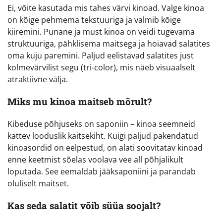
Ei, võite kasutada mis tahes värvi kinoad. Valge kinoa
on kõige pehmema tekstuuriga ja valmib kõige
kiiremini. Punane ja must kinoa on veidi tugevama
struktuuriga, pähklisema maitsega ja hoiavad salatites
oma kuju paremini. Paljud eelistavad salatites just
kolmevärvilist segu (tri-color), mis näeb visuaalselt
atraktiivne välja.
Miks mu kinoa maitseb mõrult?
Kibeduse põhjuseks on saponiin – kinoa seemneid
kattev looduslik kaitsekiht. Kuigi paljud pakendatud
kinoasordid on eelpestud, on alati soovitatav kinoad
enne keetmist sõelas voolava vee all põhjalikult
loputada. See eemaldab jääksaponiini ja parandab
oluliselt maitset.
Kas seda salatit võib süüa soojalt?