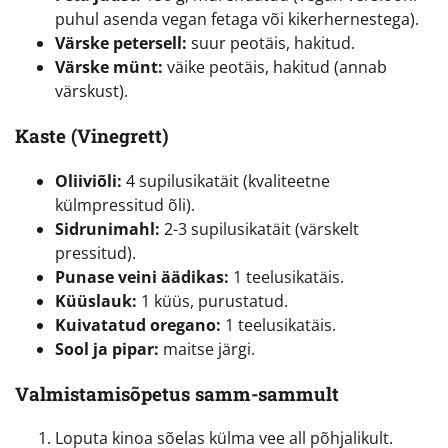
puhul asenda vegan fetaga või kikerhernestega).
Värske petersell:
suur peotäis, hakitud.
Värske münt:
väike peotäis, hakitud (annab
värskust).
Kaste (Vinegrett)
Oliiviõli:
4 supilusikatäit (kvaliteetne
külmpressitud õli).
Sidrunimahl:
2-3 supilusikatäit (värskelt
pressitud).
Punase veini äädikas:
1 teelusikatäis.
Küüslauk:
1 küüs, purustatud.
Kuivatatud oregano:
1 teelusikatäis.
Sool ja pipar:
maitse järgi.
Valmistamisõpetus samm-sammult
Loputa kinoa sõelas külma vee all põhjalikult.