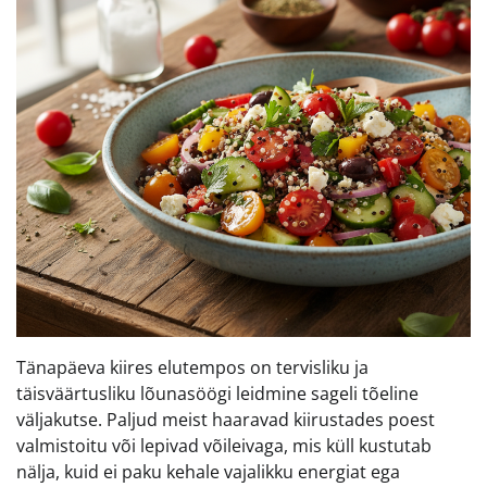
Tänapäeva kiires elutempos on tervisliku ja
täisväärtusliku lõunasöögi leidmine sageli tõeline
väljakutse. Paljud meist haaravad kiirustades poest
valmistoitu või lepivad võileivaga, mis küll kustutab
nälja, kuid ei paku kehale vajalikku energiat ega