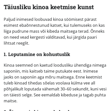
Täiusliku kinoa keetmise kunst
Paljud inimesed loobuvad kinoa söömisest pärast
esimest ebaõnnestunud katset, kui tulemuseks on kas
liiga pudrune mass või kibeda maitsega terad. Õnneks
on need vead kergesti välditavad, kui järgida paari
lihtsat reeglit.
1. Loputamine on kohustuslik
Kinoa seemned on kaetud loodusliku ühendiga nimega
saponiin, mis kaitseb taime putukate eest. Inimese
jaoks on saponiin aga mõru maitsega. Enne keetmist
tuleb kinoad tihedas sõelas voolava külma vee all
põhjalikult loputada vähemalt 30–60 sekundit, kuni vesi
on täiesti selge. See eemaldab kibeduse ja tagab puhta
maitse.