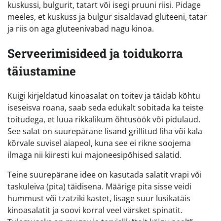
kuskussi, bulgurit, tatart või isegi pruuni riisi. Pidage
meeles, et kuskuss ja bulgur sisaldavad gluteeni, tatar
ja riis on aga gluteenivabad nagu kinoa.
Serveerimisideed ja toidukorra
täiustamine
Kuigi kirjeldatud kinoasalat on toitev ja täidab kõhtu
iseseisva roana, saab seda edukalt sobitada ka teiste
toitudega, et luua rikkalikum õhtusöök või pidulaud.
See salat on suurepärane lisand grillitud liha või kala
kõrvale suvisel aiapeol, kuna see ei rikne soojema
ilmaga nii kiiresti kui majoneesipõhised salatid.
Teine suurepärane idee on kasutada salatit vrapi või
taskuleiva (pita) täidisena. Määrige pita sisse veidi
hummust või tzatziki kastet, lisage suur lusikatäis
kinoasalatit ja soovi korral veel värsket spinatit.