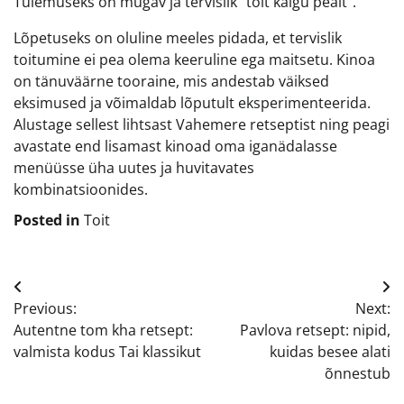
Tulemuseks on mugav ja tervislik “toit käigu pealt”.
Lõpetuseks on oluline meeles pidada, et tervislik
toitumine ei pea olema keeruline ega maitsetu. Kinoa
on tänuväärne tooraine, mis andestab väiksed
eksimused ja võimaldab lõputult eksperimenteerida.
Alustage sellest lihtsast Vahemere retseptist ning peagi
avastate end lisamast kinoad oma iganädalasse
menüüsse üha uutes ja huvitavates
kombinatsioonides.
Posted in
Toit
Navigeerimine
Previous:
Next:
Autentne tom kha retsept:
Pavlova retsept: nipid,
valmista kodus Tai klassikut
kuidas besee alati
õnnestub