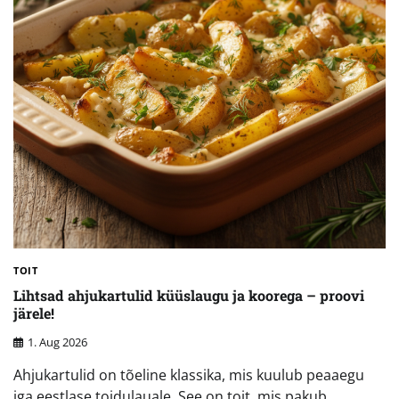
TOIT
Lihtsad ahjukartulid küüslaugu ja koorega – proovi
järele!
1. Aug 2026
Ahjukartulid on tõeline klassika, mis kuulub peaaegu
iga eestlase toidulauale. See on toit, mis pakub