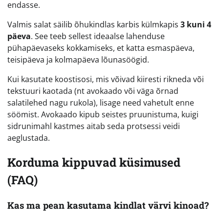
endasse.
Valmis salat säilib õhukindlas karbis külmkapis
3 kuni 4
päeva
. See teeb sellest ideaalse lahenduse
pühapäevaseks kokkamiseks, et katta esmaspäeva,
teisipäeva ja kolmapäeva lõunasöögid.
Kui kasutate koostisosi, mis võivad kiiresti rikneda või
tekstuuri kaotada (nt avokaado või väga õrnad
salatilehed nagu rukola), lisage need vahetult enne
söömist. Avokaado kipub seistes pruunistuma, kuigi
sidrunimahl kastmes aitab seda protsessi veidi
aeglustada.
Korduma kippuvad küsimused
(FAQ)
Kas ma pean kasutama kindlat värvi kinoad?