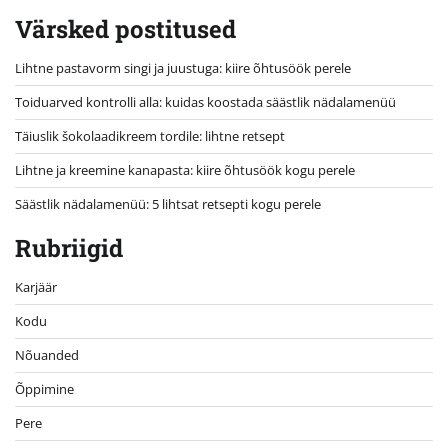
Värsked postitused
Lihtne pastavorm singi ja juustuga: kiire õhtusöök perele
Toiduarved kontrolli alla: kuidas koostada säästlik nädalamenüü
Täiuslik šokolaadikreem tordile: lihtne retsept
Lihtne ja kreemine kanapasta: kiire õhtusöök kogu perele
Säästlik nädalamenüü: 5 lihtsat retsepti kogu perele
Rubriigid
Karjäär
Kodu
Nõuanded
Õppimine
Pere