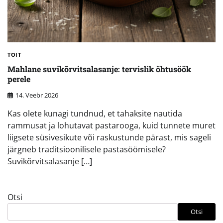
TOIT
Mahlane suvikõrvitsalasanje: tervislik õhtusöök
perele
14. Veebr 2026
Kas olete kunagi tundnud, et tahaksite nautida
rammusat ja lohutavat pastarooga, kuid tunnete muret
liigsete süsivesikute või raskustunde pärast, mis sageli
järgneb traditsioonilisele pastasöömisele?
Suvikõrvitsalasanje […]
Otsi
Otsi