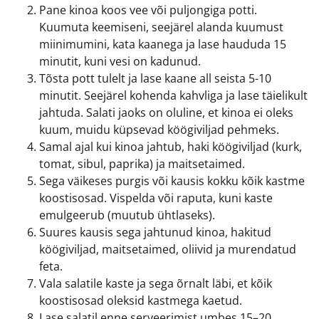
Pane kinoa koos vee või puljongiga potti.
Kuumuta keemiseni, seejärel alanda kuumust
miinimumini, kata kaanega ja lase haududa 15
minutit, kuni vesi on kadunud.
Tõsta pott tulelt ja lase kaane all seista 5-10
minutit. Seejärel kohenda kahvliga ja lase täielikult
jahtuda. Salati jaoks on oluline, et kinoa ei oleks
kuum, muidu küpsevad köögiviljad pehmeks.
Samal ajal kui kinoa jahtub, haki köögiviljad (kurk,
tomat, sibul, paprika) ja maitsetaimed.
Sega väikeses purgis või kausis kokku kõik kastme
koostisosad. Vispelda või raputa, kuni kaste
emulgeerub (muutub ühtlaseks).
Suures kausis sega jahtunud kinoa, hakitud
köögiviljad, maitsetaimed, oliivid ja murendatud
feta.
Vala salatile kaste ja sega õrnalt läbi, et kõik
koostisosad oleksid kastmega kaetud.
Lase salatil enne serveerimist umbes 15–20