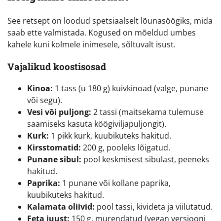
See retsept on loodud spetsiaalselt lõunasöögiks, mida
saab ette valmistada. Kogused on mõeldud umbes
kahele kuni kolmele inimesele, sõltuvalt isust.
Vajalikud koostisosad
Kinoa:
1 tass (u 180 g) kuivkinoad (valge, punane
või segu).
Vesi või puljong:
2 tassi (maitsekama tulemuse
saamiseks kasuta köögiviljapuljongit).
Kurk:
1 pikk kurk, kuubikuteks hakitud.
Kirsstomatid:
200 g, pooleks lõigatud.
Punane sibul:
pool keskmisest sibulast, peeneks
hakitud.
Paprika:
1 punane või kollane paprika,
kuubikuteks hakitud.
Kalamata oliivid:
pool tassi, kivideta ja viilutatud.
Feta juust:
150 g, murendatud (vegan versiooni