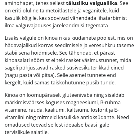
aminohapet, tehes sellest
täiusliku valguallika
. See
on eriti oluline taimetoitlastele ja veganitele, kuid
kasulik kõigile, kes soovivad vähendada lihatarbimist
ilma valguvajaduses järeleandmisi tegemata.
Lisaks valgule on kinoa rikas kiudainete poolest, mis on
hädavajalikud korras seedimisele ja veresuhkru taseme
stabiilsena hoidmisele. See tähendab, et pärast
kinoasalati söömist ei teki rasket väsimustunnet, mida
sageli põhjustavad rasked süsivesikuterikkad eined
(nagu pasta või pitsa). Selle asemel tunnete end
kergelt, kuid samas täiskõhutunne püsib tunde.
Kinoa on loomupäraselt gluteenivaba ning sisaldab
märkimisväärses koguses magneesiumi, B-rühma
vitamiine, rauda, kaaliumi, kaltsiumi, fosforit ja E-
vitamiini ning mitmeid kasulikke antioksüdante. Need
omadused teevad sellest ideaalse baasi igale
tervislikule salatile.