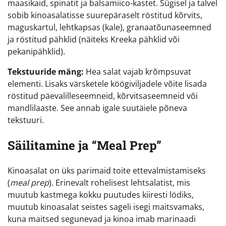
maasikaid, spinatit ja balsamiico-kastet. Sügisel ja talvel
sobib kinoasalatisse suurepäraselt röstitud kõrvits,
maguskartul, lehtkapsas (kale), granaatõunaseemned
ja röstitud pähklid (näiteks Kreeka pähklid või
pekanipähklid).
Tekstuuride mäng:
Hea salat vajab krõmpsuvat
elementi. Lisaks värsketele köögiviljadele võite lisada
röstitud päevalilleseemneid, kõrvitsaseemneid või
mandlilaaste. See annab igale suutäiele põneva
tekstuuri.
Säilitamine ja “Meal Prep”
Kinoasalat on üks parimaid toite ettevalmistamiseks
(
meal prep
). Erinevalt rohelisest lehtsalatist, mis
muutub kastmega kokku puutudes kiiresti lödiks,
muutub kinoasalat seistes sageli isegi maitsvamaks,
kuna maitsed segunevad ja kinoa imab marinaadi