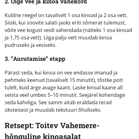
2. Õige vee ja kinoa vahekord
Kuldne reegel on tavaliselt 1 osa kinoad ja 2 osa vett.
Siiski, kui soovite salati jaoks eriti sõmerat tulemust,
võite vee kogust veidi vähendada (näiteks 1 osa kinoad
ja 1,75 osa vett). Liiga palju vett muudab kinoa
pudruseks ja vesiseks.
3. “Aurutamise” etapp
Pärast seda, kui kinoa on vee endasse imanud ja
pehmeks keenud (tavaliselt 15 minutit), tõstke pott
tulelt, kuid ärge avage kaant. Laske kinoal kaane all
seista veel umbes 5–10 minutit. Seejärel kohendage
seda kahvliga. See samm aitab eraldada terad
üksteisest ja muudab tekstuuri õhuliseks.
Retsept: Toitev Vahemere-
hõnguline kinoasalat