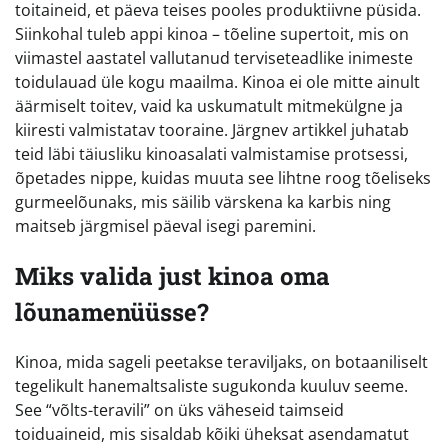
toitaineid, et päeva teises pooles produktiivne püsida.
Siinkohal tuleb appi kinoa – tõeline supertoit, mis on
viimastel aastatel vallutanud terviseteadlike inimeste
toidulauad üle kogu maailma. Kinoa ei ole mitte ainult
äärmiselt toitev, vaid ka uskumatult mitmekülgne ja
kiiresti valmistatav tooraine. Järgnev artikkel juhatab
teid läbi täiusliku kinoasalati valmistamise protsessi,
õpetades nippe, kuidas muuta see lihtne roog tõeliseks
gurmeelõunaks, mis säilib värskena ka karbis ning
maitseb järgmisel päeval isegi paremini.
Miks valida just kinoa oma
lõunamenüüsse?
Kinoa, mida sageli peetakse teraviljaks, on botaaniliselt
tegelikult hanemaltsaliste sugukonda kuuluv seeme.
See “võlts-teravili” on üks väheseid taimseid
toiduaineid, mis sisaldab kõiki üheksat asendamatut