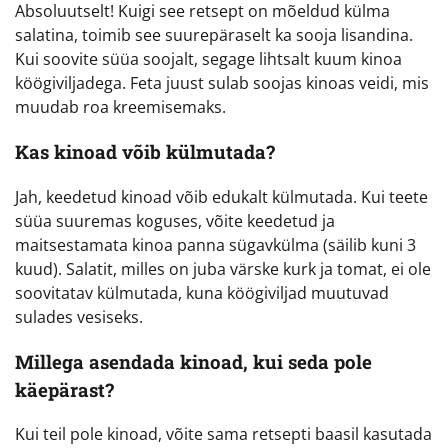
Absoluutselt! Kuigi see retsept on mõeldud külma
salatina, toimib see suurepäraselt ka sooja lisandina.
Kui soovite süüa soojalt, segage lihtsalt kuum kinoa
köögiviljadega. Feta juust sulab soojas kinoas veidi, mis
muudab roa kreemisemaks.
Kas kinoad võib külmutada?
Jah, keedetud kinoad võib edukalt külmutada. Kui teete
süüa suuremas koguses, võite keedetud ja
maitsestamata kinoa panna sügavkülma (säilib kuni 3
kuud). Salatit, milles on juba värske kurk ja tomat, ei ole
soovitatav külmutada, kuna köögiviljad muutuvad
sulades vesiseks.
Millega asendada kinoad, kui seda pole
käepärast?
Kui teil pole kinoad, võite sama retsepti baasil kasutada