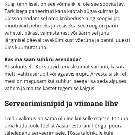
Kuigi tehniliselt on see võimalik, ei ole see soovitatav.
Tärklisega paneeritud kana kaotab sügavkülmas ja
ülessoojendamisel oma krõbeduse ning köögiviljad
muutuvad pehmeks ja vesiseks. See roog on parim
vahetult pärast valmistamist või äärmisel juhul
järgmisel päeval tavakülmikust võetuna ja pannil uuesti
üles kuumutatuna.
Kas ma saan suhkru asendada?
Absoluutselt. Kui soovid tervislikumat varianti, kasuta
mett, vahtrasiirupit või agaavisiirupit. Arvesta siiski, et
mesi on magusam kui suhkur, seega lisa seda alguses
vähem ja maitse kastet tegemise käigus.
Serveerimisnipid ja viimane lihv
Toidu välimus on sama oluline kui selle maitse. Et tuua
oma kodukööki tõelist Aasia restorani hõngu, pööra
tähelepanu serveerimisele. Tõsta taldrikule kuhi