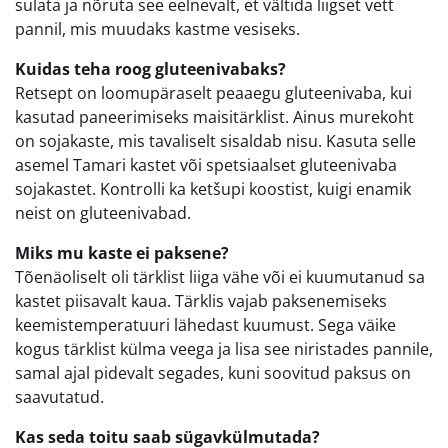
sulata ja nõruta see eelnevalt, et vältida liigset vett
pannil, mis muudaks kastme vesiseks.
Kuidas teha roog gluteenivabaks?
Retsept on loomupäraselt peaaegu gluteenivaba, kui
kasutad paneerimiseks maisitärklist. Ainus murekoht
on sojakaste, mis tavaliselt sisaldab nisu. Kasuta selle
asemel Tamari kastet või spetsiaalset gluteenivaba
sojakastet. Kontrolli ka ketšupi koostist, kuigi enamik
neist on gluteenivabad.
Miks mu kaste ei paksene?
Tõenäoliselt oli tärklist liiga vähe või ei kuumutanud sa
kastet piisavalt kaua. Tärklis vajab paksenemiseks
keemistemperatuuri lähedast kuumust. Sega väike
kogus tärklist külma veega ja lisa see niristades pannile,
samal ajal pidevalt segades, kuni soovitud paksus on
saavutatud.
Kas seda toitu saab sügavkülmutada?