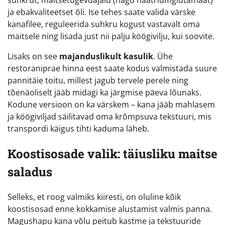
suhkrut, maitsetugevdajaid (nagu naatriumglutamaat)
ja ebakvaliteetset õli. Ise tehes saate valida värske
kanafilee, reguleerida suhkru kogust vastavalt oma
maitsele ning lisada just nii palju köögivilju, kui soovite.
Lisaks on see
majanduslikult kasulik
. Ühe
restoraniprae hinna eest saate kodus valmistada suure
pannitäie toitu, millest jagub tervele perele ning
tõenäoliselt jääb midagi ka järgmise päeva lõunaks.
Kodune versioon on ka värskem – kana jääb mahlasem
ja köögiviljad säilitavad oma krõmpsuva tekstuuri, mis
transpordi käigus tihti kaduma läheb.
Koostisosade valik: täiusliku maitse
saladus
Selleks, et roog valmiks kiiresti, on oluline kõik
koostisosad enne kokkamise alustamist valmis panna.
Magushapu kana võlu peitub kastme ja tekstuuride