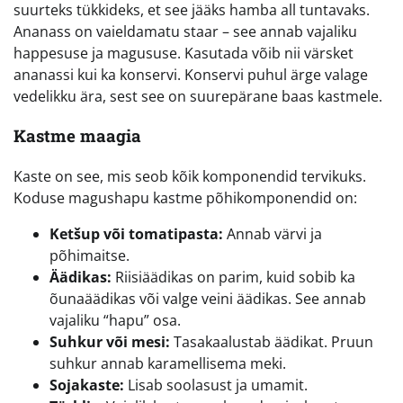
suurteks tükkideks, et see jääks hamba all tuntavaks.
Ananass on vaieldamatu staar – see annab vajaliku
happesuse ja magususe. Kasutada võib nii värsket
ananassi kui ka konservi. Konservi puhul ärge valage
vedelikku ära, sest see on suurepärane baas kastmele.
Kastme maagia
Kaste on see, mis seob kõik komponendid tervikuks.
Koduse magushapu kastme põhikomponendid on:
Ketšup või tomatipasta:
Annab värvi ja
põhimaitse.
Äädikas:
Riisiäädikas on parim, kuid sobib ka
õunaäädikas või valge veini äädikas. See annab
vajaliku “hapu” osa.
Suhkur või mesi:
Tasakaalustab äädikat. Pruun
suhkur annab karamellisema meki.
Sojakaste:
Lisab soolasust ja umamit.