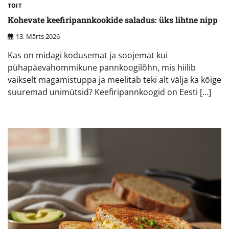
TOIT
Kohevate keefiripannkookide saladus: üks lihtne nipp
13. Märts 2026
Kas on midagi kodusemat ja soojemat kui
pühapäevahommikune pannkoogilõhn, mis hiilib
vaikselt magamistuppa ja meelitab teki alt välja ka kõige
suuremad unimütsid? Keefiripannkoogid on Eesti […]