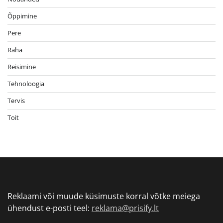
Õppimine
Pere
Raha
Reisimine
Tehnoloogia
Tervis
Toit
Reklaami või muude küsimuste korral võtke meiega
ühendust e-posti teel:
reklama@prisify.lt