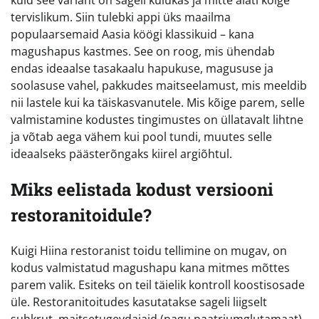
kuid see variant on sageli kulukas ja mitte alati kõige
tervislikum. Siin tulebki appi üks maailma
populaarsemaid Aasia köögi klassikuid – kana
magushapus kastmes. See on roog, mis ühendab
endas ideaalse tasakaalu hapukuse, magususe ja
soolasuse vahel, pakkudes maitseelamust, mis meeldib
nii lastele kui ka täiskasvanutele. Mis kõige parem, selle
valmistamine kodustes tingimustes on üllatavalt lihtne
ja võtab aega vähem kui pool tundi, muutes selle
ideaalseks päästerõngaks kiirel argiõhtul.
Miks eelistada kodust versiooni
restoranitoidule?
Kuigi Hiina restoranist toidu tellimine on mugav, on
kodus valmistatud magushapu kana mitmes mõttes
parem valik. Esiteks on teil täielik kontroll koostisosade
üle. Restoranitoitudes kasutatakse sageli liigselt