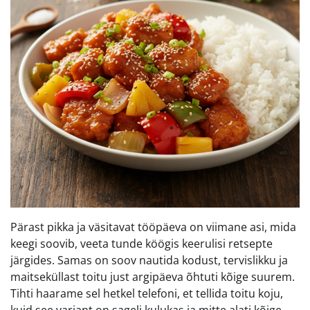
Pärast pikka ja väsitavat tööpäeva on viimane asi, mida
keegi soovib, veeta tunde köögis keerulisi retsepte
järgides. Samas on soov nautida kodust, tervislikku ja
maitseküllast toitu just argipäeva õhtuti kõige suurem.
Tihti haarame sel hetkel telefoni, et tellida toitu koju,