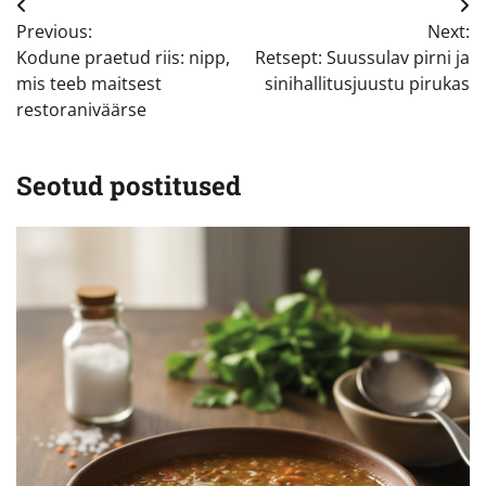
Navigeerimine
Previous:
Next:
Kodune praetud riis: nipp,
Retsept: Suussulav pirni ja
mis teeb maitsest
sinihallitusjuustu pirukas
restoraniväärse
Seotud postitused