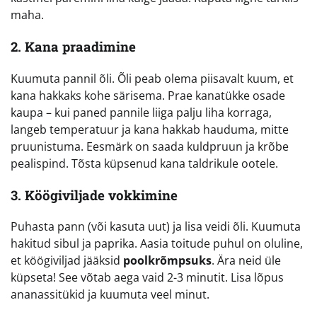
maha.
2. Kana praadimine
Kuumuta pannil õli. Õli peab olema piisavalt kuum, et
kana hakkaks kohe särisema. Prae kanatükke osade
kaupa – kui paned pannile liiga palju liha korraga,
langeb temperatuur ja kana hakkab hauduma, mitte
pruunistuma. Eesmärk on saada kuldpruun ja krõbe
pealispind. Tõsta küpsenud kana taldrikule ootele.
3. Köögiviljade vokkimine
Puhasta pann (või kasuta uut) ja lisa veidi õli. Kuumuta
hakitud sibul ja paprika. Aasia toitude puhul on oluline,
et köögiviljad jääksid
poolkrõmpsuks
. Ära neid üle
küpseta! See võtab aega vaid 2-3 minutit. Lisa lõpus
ananassitükid ja kuumuta veel minut.