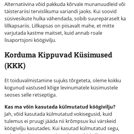
Alternatiivina võid pakkuda kõrvale munanuudleid või
täisterariisi tervislikuma variandi jaoks. Kui soovid
süsivesikute hulka vähendada, sobib suurepäraselt ka
lillkapsariis. Lillkapsas on piisavalt mahe, et mitte
varjutada kastme maitset, kuid annab roale
lisaportsjoni köögivilju.
Korduma Kippuvad Küsimused
(KKK)
Et toiduvalmistamine sujuks tõrgeteta, oleme kokku
kogunud vastused kõige levinumatele küsimustele
seoses selle retseptiga.
Kas ma võin kasutada külmutatud köögivilju?
Jah, võid kasutada külmutatud vokisegusid, kuid
tulemus ei pruugi jääda nii krõmpsuv kui värskeid
köögivilju kasutades. Kui kasutad külmutatud segu,