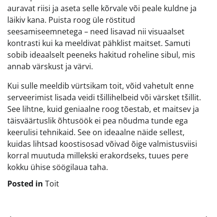
auravat riisi ja aseta selle kõrvale või peale kuldne ja
läikiv kana. Puista roog üle röstitud
seesamiseemnetega – need lisavad nii visuaalset
kontrasti kui ka meeldivat pähklist maitset. Samuti
sobib ideaalselt peeneks hakitud roheline sibul, mis
annab värskust ja värvi.
Kui sulle meeldib vürtsikam toit, võid vahetult enne
serveerimist lisada veidi tšillihelbeid või värsket tšillit.
See lihtne, kuid geniaalne roog tõestab, et maitsev ja
täisväärtuslik õhtusöök ei pea nõudma tunde ega
keerulisi tehnikaid. See on ideaalne näide sellest,
kuidas lihtsad koostisosad võivad õige valmistusviisi
korral muutuda millekski erakordseks, tuues pere
kokku ühise söögilaua taha.
Posted in
Toit