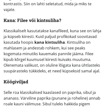
kontrastis. Siin on lahti seletatud, mida ja miks te
vajate.
Kana: Filee või kintsuliha?
Klassikaliselt kasutatakse kanafileed, kuna see on lahja
ja küpseb kiiresti. Kuid paljud profikokad soovitavad
kasutada hoopis
kana kintsuliha
. Kintsuliha on
mahlasem ja andestab rohkem, kui see peaks
kogemata minutiks kauemaks pannile jääma. Filee
kipub kõrgel kuumusel kiiresti kuivaks muutuma.
Olenemata valikust, on oluline lõigata kana ühtlasteks
suupärasteks tükkideks, et need küpseksid samal ajal.
Köögiviljad
Selle roa klassikalised kaaslased on paprika, sibul ja
ananass. Värviline paprika (punane ja roheline) annab
roale kauni välimuse. Sibul tuleks hakkida pigem