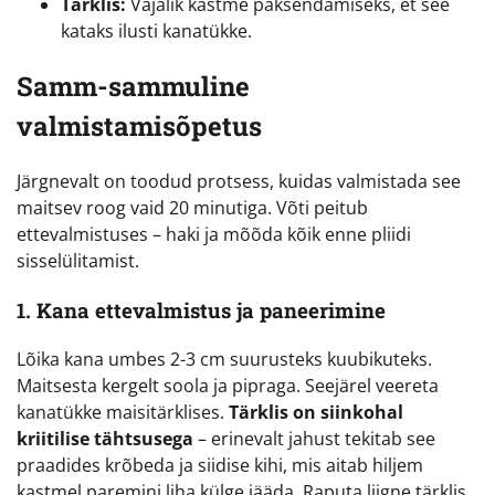
Tärklis:
Vajalik kastme paksendamiseks, et see
kataks ilusti kanatükke.
Samm-sammuline
valmistamisõpetus
Järgnevalt on toodud protsess, kuidas valmistada see
maitsev roog vaid 20 minutiga. Võti peitub
ettevalmistuses – haki ja mõõda kõik enne pliidi
sisselülitamist.
1. Kana ettevalmistus ja paneerimine
Lõika kana umbes 2-3 cm suurusteks kuubikuteks.
Maitsesta kergelt soola ja pipraga. Seejärel veereta
kanatükke maisitärklises.
Tärklis on siinkohal
kriitilise tähtsusega
– erinevalt jahust tekitab see
praadides krõbeda ja siidise kihi, mis aitab hiljem
kastmel paremini liha külge jääda. Raputa liigne tärklis