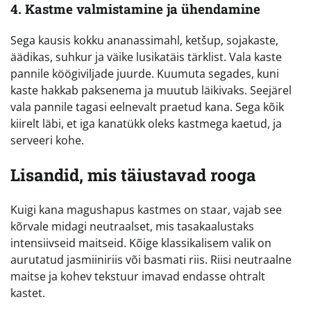
4. Kastme valmistamine ja ühendamine
Sega kausis kokku ananassimahl, ketšup, sojakaste,
äädikas, suhkur ja väike lusikatäis tärklist. Vala kaste
pannile köögiviljade juurde. Kuumuta segades, kuni
kaste hakkab paksenema ja muutub läikivaks. Seejärel
vala pannile tagasi eelnevalt praetud kana. Sega kõik
kiirelt läbi, et iga kanatükk oleks kastmega kaetud, ja
serveeri kohe.
Lisandid, mis täiustavad rooga
Kuigi kana magushapus kastmes on staar, vajab see
kõrvale midagi neutraalset, mis tasakaalustaks
intensiivseid maitseid. Kõige klassikalisem valik on
aurutatud jasmiiniriis või basmati riis. Riisi neutraalne
maitse ja kohev tekstuur imavad endasse ohtralt
kastet.