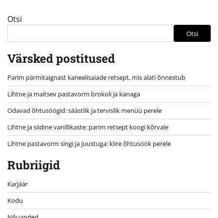
Otsi
Otsi
Värsked postitused
Parim pärmitaignast kaneelisaiade retsept, mis alati õnnestub
Lihtne ja maitsev pastavorm brokoli ja kanaga
Odavad õhtusöögid: säästlik ja tervislik menüü perele
Lihtne ja siidine vanillikaste: parim retsept koogi kõrvale
Lihtne pastavorm singi ja juustuga: kiire õhtusöök perele
Rubriigid
Karjäär
Kodu
Nõuanded