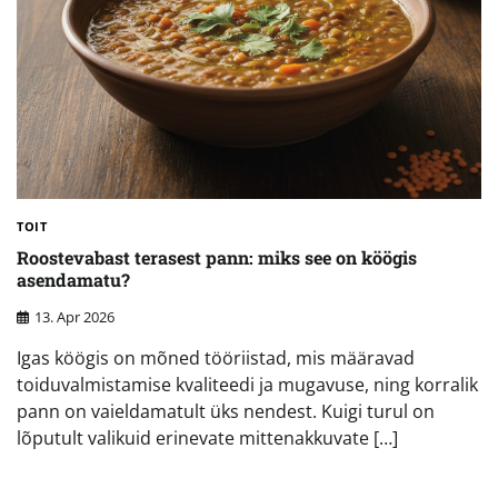
TOIT
Roostevabast terasest pann: miks see on köögis
asendamatu?
13. Apr 2026
Igas köögis on mõned tööriistad, mis määravad
toiduvalmistamise kvaliteedi ja mugavuse, ning korralik
pann on vaieldamatult üks nendest. Kuigi turul on
lõputult valikuid erinevate mittenakkuvate […]