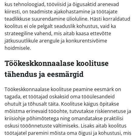
kus tehnoloogiad, tööviisid ja õigusaktid arenevad
kiiresti, on teadmiste ajakohastamine ja töötajate
teadlikkuse suurendamine ülioluline. Hästi korraldatud
koolitus ei ole pelgalt seaduslik kohustus, vaid ka
strateegiline vahend, mis aitab kaasa ettevõtte
jätkusuutlikule arengule ja konkurentsivõime
hoidmisele.
Töökeskkonnaalase koolituse
tähendus ja eesmärgid
Töökeskkonnaalase koolituse peamine eesmärk on
tagada, et töötajad oskaksid oma tööülesandeid
ohutult ja tõhusalt täita. Koolituse käigus õpitakse
mõistma erinevaid tööohte, tutvutakse riskiennetuse ja
kriisiohje põhimõtetega ning omandatakse praktilisi
oskusi tööõnnetuste vältimiseks. Lisaks aitab koolitus
töötajatel paremini mõista oma õigusi ja kohustusi, mis