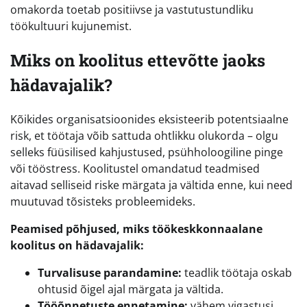
omakorda toetab positiivse ja vastutustundliku
töökultuuri kujunemist.
Miks on koolitus ettevõtte jaoks
hädavajalik?
Kõikides organisatsioonides eksisteerib potentsiaalne
risk, et töötaja võib sattuda ohtlikku olukorda – olgu
selleks füüsilised kahjustused, psühholoogiline pinge
või tööstress. Koolitustel omandatud teadmised
aitavad selliseid riske märgata ja vältida enne, kui need
muutuvad tõsisteks probleemideks.
Peamised põhjused, miks töökeskkonnaalane
koolitus on hädavajalik:
Turvalisuse parandamine:
teadlik töötaja oskab
ohtusid õigel ajal märgata ja vältida.
Tööõnnetuste ennetamine:
vähem vigastusi