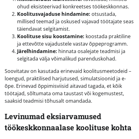
ohud eksisteerivad konkreetses töökeskkonnas.
Koolitusvajaduse hindamine:
otsustada,
millised teemad ja oskused vajavad töötajate seas
täiendavat selgitamist.
Koolituse sisu koostamine:
koostada praktiline
ja ettevõtte vajadustele vastav õppeprogramm.
Järelhindamine:
hinnata osalejate teadmisi ja
selgitada välja võimalikud parenduskohad.
Soovitatav on kasutada erinevaid koolitusmeetodeid –
loengud, praktilised harjutused, simulatsioonid ja e-
õpe. Erinevad õppimisviisid aitavad tagada, et kõik
töötajad, sõltumata oma taustast või kogemustest,
saaksid teadmisi tõhusalt omandada.
Levinumad eksiarvamused
töökeskkonnaalase koolituse kohta