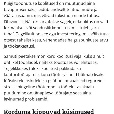
Kuigi tööohutuse koolitused on muutunud aina
tavapärasemaks, leidub endiselt teatud müüte ja
väärarusaamu, mis võivad takistada nende tõhusat
läbiviimist. Näiteks arvatakse sageli, et koolitus on vaid
formaalsus või seaduslik kohustus, mis tuleb „ära
teha“. Tegelikult on see aga investeering, mis võib tuua
otsest rahalist kasu, vähendades haiguspuhkuste arvu
ja töökatkestusi.
Samuti peetakse mõnikord koolitusi vajalikuks ainult
ohtlikel tööaladel, näiteks tööstuses või ehituses.
Tegelikkuses tuleks koolitust pakkuda ka
kontoritöötajatele, kuna töötervishoid hõlmab lisaks
füüsilistele riskidele ka psühhosotsiaalseid tegureid –
stress, pingeline töötempo ja töö-elu tasakaalu
puudumine on tänapäeva töötajate seas aina
levinumad probleemid.
Korduma kippuvad küsimused