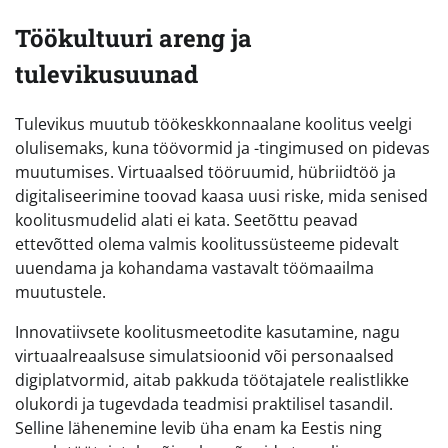
Töökultuuri areng ja
tulevikusuunad
Tulevikus muutub töökeskkonnaalane koolitus veelgi
olulisemaks, kuna töövormid ja -tingimused on pidevas
muutumises. Virtuaalsed tööruumid, hübriidtöö ja
digitaliseerimine toovad kaasa uusi riske, mida senised
koolitusmudelid alati ei kata. Seetõttu peavad
ettevõtted olema valmis koolitussüsteeme pidevalt
uuendama ja kohandama vastavalt töömaailma
muutustele.
Innovatiivsete koolitusmeetodite kasutamine, nagu
virtuaalreaalsuse simulatsioonid või personaalsed
digiplatvormid, aitab pakkuda töötajatele realistlikke
olukordi ja tugevdada teadmisi praktilisel tasandil.
Selline lähenemine levib üha enam ka Eestis ning