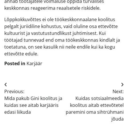
annab töötajatele võimaluse õppida turvalises
keskkonnas reageerima reaalsetele riskidele.
Lõppkokkuvõttes ei ole töökeskkonnaalane koolitus
pelgalt juriidiline kohustus, vaid oluline osa ettevõtte
kultuurist ja vastutustundlikust juhtimisest. Kui
töötajad tunnevad end oma töökeskkonnas kindlalt ja
toetatuna, on see kasulik nii neile endile kui ka kogu
ettevõtte edule.
Posted in
Karjäär
Navigeerimine
Previous:
Next:
Mida pakub Gini koolitus ja
Kuidas sotsiaalmeedia
kuidas see aitab karjääris
koolitus aitab ettevõtetel
edasi liikuda
paremini oma sihtrühmani
jõuda