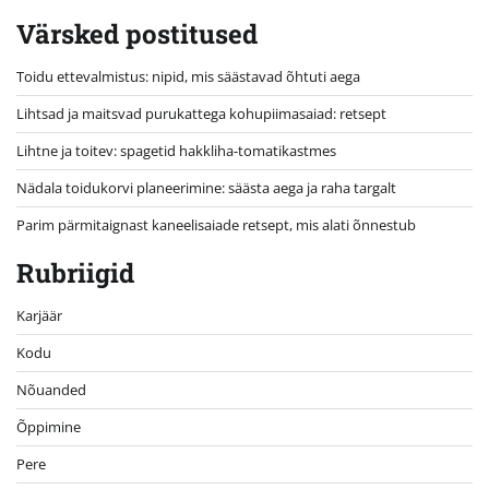
Värsked postitused
Toidu ettevalmistus: nipid, mis säästavad õhtuti aega
Lihtsad ja maitsvad purukattega kohupiimasaiad: retsept
Lihtne ja toitev: spagetid hakkliha-tomatikastmes
Nädala toidukorvi planeerimine: säästa aega ja raha targalt
Parim pärmitaignast kaneelisaiade retsept, mis alati õnnestub
Rubriigid
Karjäär
Kodu
Nõuanded
Õppimine
Pere