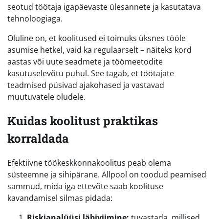
seotud töötaja igapäevaste ülesannete ja kasutatava
tehnoloogiaga.
Oluline on, et koolitused ei toimuks üksnes tööle
asumise hetkel, vaid ka regulaarselt – näiteks kord
aastas või uute seadmete ja töömeetodite
kasutuselevõtu puhul. See tagab, et töötajate
teadmised püsivad ajakohased ja vastavad
muutuvatele oludele.
Kuidas koolitust praktikas
korraldada
Efektiivne töökeskkonnakoolitus peab olema
süsteemne ja sihipärane. Allpool on toodud peamised
sammud, mida iga ettevõte saab koolituse
kavandamisel silmas pidada:
Riskianalüüsi läbiviimine:
tuvastada, millised