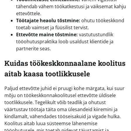
tähendab vähem töökatkestusi ja väiksemat kahju
ettevõttele.
Töötajate heaolu tõstmine:
ohutu töökeskkond
toetab vaimset ja füüsilist tervist.
Ettevõtte maine tõstmine:
vastutustundlik
tööohutuspraktika loob usaldust klientide ja
partnerite seas.
Kuidas töökeskkonnaalane koolitus
aitab kaasa tootlikkusele
Paljud ettevõtte juhid ei pruugi kohe märgata, kui suur
mõju on töökeskkonnakoolitusel ettevõtte üldisele
tootlikkusele. Tegelikult võib teadlik ja ohutust
väärtustav töötaja täita oma ülesandeid kiiremini ja
kindlamalt, vähendades tööseisakuid ja vigade hulka.
Koolitus aitab luua süsteemse lähenemise
tööohutusele, mis toetab pidevat täiustamist ja