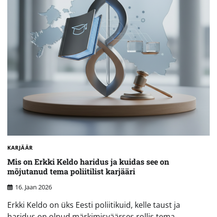
KARJÄÄR
Mis on Erkki Keldo haridus ja kuidas see on
mõjutanud tema poliitilist karjääri
16. Jaan 2026
Erkki Keldo on üks Eesti poliitikuid, kelle taust ja
haridus on olnud märkimisväärses rollis tema