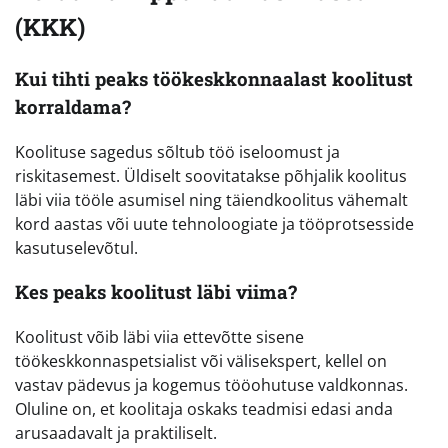
(KKK)
Kui tihti peaks töökeskkonnaalast koolitust
korraldama?
Koolituse sagedus sõltub töö iseloomust ja
riskitasemest. Üldiselt soovitatakse põhjalik koolitus
läbi viia tööle asumisel ning täiendkoolitus vähemalt
kord aastas või uute tehnoloogiate ja tööprotsesside
kasutuselevõtul.
Kes peaks koolitust läbi viima?
Koolitust võib läbi viia ettevõtte sisene
töökeskkonnaspetsialist või välisekspert, kellel on
vastav pädevus ja kogemus tööohutuse valdkonnas.
Oluline on, et koolitaja oskaks teadmisi edasi anda
arusaadavalt ja praktiliselt.