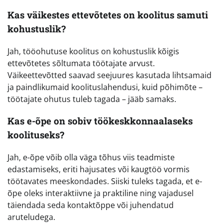
Kas väikestes ettevõtetes on koolitus samuti
kohustuslik?
Jah, tööohutuse koolitus on kohustuslik kõigis
ettevõtetes sõltumata töötajate arvust.
Väikeettevõtted saavad seejuures kasutada lihtsamaid
ja paindlikumaid koolituslahendusi, kuid põhimõte –
töötajate ohutus tuleb tagada – jääb samaks.
Kas e-õpe on sobiv töökeskkonnaalaseks
koolituseks?
Jah, e-õpe võib olla väga tõhus viis teadmiste
edastamiseks, eriti hajusates või kaugtöö vormis
töötavates meeskondades. Siiski tuleks tagada, et e-
õpe oleks interaktiivne ja praktiline ning vajadusel
täiendada seda kontaktõppe või juhendatud
aruteludega.