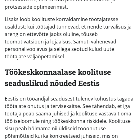
protsesside optimeerimist.
Lisaks loob koolituste korraldamine töötajatesse
usaldust: kui töötajad tunnevad, et nende turvalisus ja
areng on ettevõtte jaoks oluline, tõuseb
töömotivatsioon ja lojaalsus. Samuti vähenevad
personalivoolavus ja sellega seotud kulud uute
töötajate väljaõpetamisel.
Töökeskkonnaalase koolituse
seaduslikud nõuded Eestis
Eestis on tööandjal seadusest tulenev kohustus tagada
töötajate ohutus ja tervisekaitse. See tähendab, et iga
töötaja peab saama juhised ja koolituse vastavalt oma
töö iseloomule ning töökeskkonna riskidele. Koolituse
sisu peab hõlmama nii üldiseid tööohutuse
põhimõtteid kui ka konkreetseid juhiseid, mis on