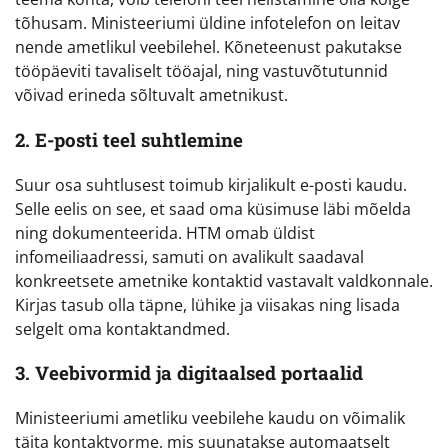
tõhusam. Ministeeriumi üldine infotelefon on leitav
nende ametlikul veebilehel. Kõneteenust pakutakse
tööpäeviti tavaliselt tööajal, ning vastuvõtutunnid
võivad erineda sõltuvalt ametnikust.
2. E-posti teel suhtlemine
Suur osa suhtlusest toimub kirjalikult e-posti kaudu.
Selle eelis on see, et saad oma küsimuse läbi mõelda
ning dokumenteerida. HTM omab üldist
infomeiliaadressi, samuti on avalikult saadaval
konkreetsete ametnike kontaktid vastavalt valdkonnale.
Kirjas tasub olla täpne, lühike ja viisakas ning lisada
selgelt oma kontaktandmed.
3. Veebivormid ja digitaalsed portaalid
Ministeeriumi ametliku veebilehe kaudu on võimalik
täita kontaktvorme, mis suunatakse automaatselt