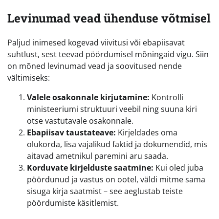
Levinumad vead ühenduse võtmisel
Paljud inimesed kogevad viivitusi või ebapiisavat
suhtlust, sest teevad pöördumisel mõningaid vigu. Siin
on mõned levinumad vead ja soovitused nende
vältimiseks:
Valele osakonnale kirjutamine:
Kontrolli
ministeeriumi struktuuri veebil ning suuna kiri
otse vastutavale osakonnale.
Ebapiisav taustateave:
Kirjeldades oma
olukorda, lisa vajalikud faktid ja dokumendid, mis
aitavad ametnikul paremini aru saada.
Korduvate kirjelduste saatmine:
Kui oled juba
pöördunud ja vastus on ootel, väldi mitme sama
sisuga kirja saatmist – see aeglustab teiste
pöördumiste käsitlemist.