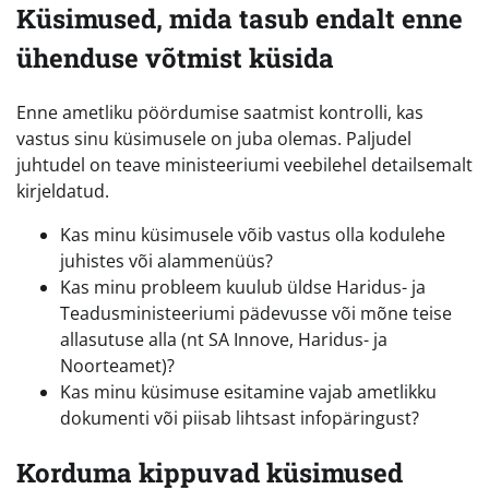
Küsimused, mida tasub endalt enne
ühenduse võtmist küsida
Enne ametliku pöördumise saatmist kontrolli, kas
vastus sinu küsimusele on juba olemas. Paljudel
juhtudel on teave ministeeriumi veebilehel detailsemalt
kirjeldatud.
Kas minu küsimusele võib vastus olla kodulehe
juhistes või alammenüüs?
Kas minu probleem kuulub üldse Haridus- ja
Teadusministeeriumi pädevusse või mõne teise
allasutuse alla (nt SA Innove, Haridus- ja
Noorteamet)?
Kas minu küsimuse esitamine vajab ametlikku
dokumenti või piisab lihtsast infopäringust?
Korduma kippuvad küsimused