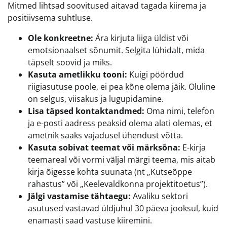
Mitmed lihtsad soovitused aitavad tagada kiirema ja
positiivsema suhtluse.
Ole konkreetne:
Ära kirjuta liiga üldist või
emotsionaalset sõnumit. Selgita lühidalt, mida
täpselt soovid ja miks.
Kasuta ametlikku tooni:
Kuigi pöördud
riigiasutuse poole, ei pea kõne olema jäik. Oluline
on selgus, viisakus ja lugupidamine.
Lisa täpsed kontaktandmed:
Oma nimi, telefon
ja e-posti aadress peaksid olema alati olemas, et
ametnik saaks vajadusel ühendust võtta.
Kasuta sobivat teemat või märksõna:
E-kirja
teemareal või vormi väljal märgi teema, mis aitab
kirja õigesse kohta suunata (nt „Kutseõppe
rahastus” või „Keelevaldkonna projektitoetus”).
Jälgi vastamise tähtaegu:
Avaliku sektori
asutused vastavad üldjuhul 30 päeva jooksul, kuid
enamasti saad vastuse kiiremini.