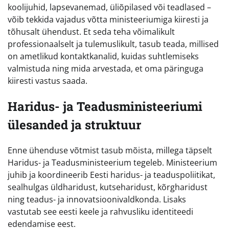
koolijuhid, lapsevanemad, üliõpilased või teadlased –
võib tekkida vajadus võtta ministeeriumiga kiiresti ja
tõhusalt ühendust. Et seda teha võimalikult
professionaalselt ja tulemuslikult, tasub teada, millised
on ametlikud kontaktkanalid, kuidas suhtlemiseks
valmistuda ning mida arvestada, et oma päringuga
kiiresti vastus saada.
Haridus- ja Teadusministeeriumi
ülesanded ja struktuur
Enne ühenduse võtmist tasub mõista, millega täpselt
Haridus- ja Teadusministeerium tegeleb. Ministeerium
juhib ja koordineerib Eesti haridus- ja teaduspoliitikat,
sealhulgas üldharidust, kutseharidust, kõrgharidust
ning teadus- ja innovatsioonivaldkonda. Lisaks
vastutab see eesti keele ja rahvusliku identiteedi
edendamise eest.