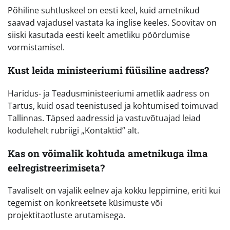
Põhiline suhtluskeel on eesti keel, kuid ametnikud
saavad vajadusel vastata ka inglise keeles. Soovitav on
siiski kasutada eesti keelt ametliku pöördumise
vormistamisel.
Kust leida ministeeriumi füüsiline aadress?
Haridus- ja Teadusministeeriumi ametlik aadress on
Tartus, kuid osad teenistused ja kohtumised toimuvad
Tallinnas. Täpsed aadressid ja vastuvõtuajad leiad
kodulehelt rubriigi „Kontaktid” alt.
Kas on võimalik kohtuda ametnikuga ilma
eelregistreerimiseta?
Tavaliselt on vajalik eelnev aja kokku leppimine, eriti kui
tegemist on konkreetsete küsimuste või
projektitaotluste arutamisega.