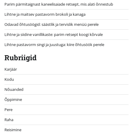
Parim pärmitaignast kaneelisaiade retsept, mis alati õnnestub
Lihtne ja maitsev pastavorm brokoli ja kanaga
Odavad õhtusöögid: säästlik ja tervislik menüü perele
Lihtne ja siidine vanillikaste: parim retsept koogi kõrvale
Lihtne pastavorm singi ja juustuga: kiire õhtusöök perele
Rubriigid
Karjäär
Kodu
Nõuanded
Õppimine
Pere
Raha
Reisimine