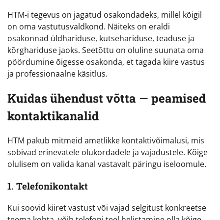
HTM-i tegevus on jagatud osakondadeks, millel kõigil
on oma vastutusvaldkond. Näiteks on eraldi
osakonnad üldhariduse, kutsehariduse, teaduse ja
kõrghariduse jaoks. Seetõttu on oluline suunata oma
pöördumine õigesse osakonda, et tagada kiire vastus
ja professionaalne käsitlus.
Kuidas ühendust võtta — peamised
kontaktikanalid
HTM pakub mitmeid ametlikke kontaktivõimalusi, mis
sobivad erinevatele olukordadele ja vajadustele. Kõige
olulisem on valida kanal vastavalt päringu iseloomule.
1. Telefonikontakt
Kui soovid kiiret vastust või vajad selgitust konkreetse
teema kohta, võib telefoni teel helistamine olla kõige