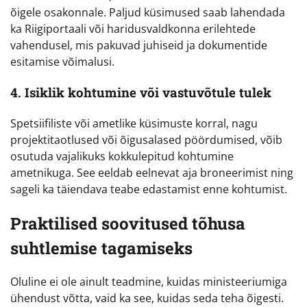
õigele osakonnale. Paljud küsimused saab lahendada
ka Riigiportaali või haridusvaldkonna erilehtede
vahendusel, mis pakuvad juhiseid ja dokumentide
esitamise võimalusi.
4. Isiklik kohtumine või vastuvõtule tulek
Spetsiifiliste või ametlike küsimuste korral, nagu
projektitaotlused või õigusalased pöördumised, võib
osutuda vajalikuks kokkulepitud kohtumine
ametnikuga. See eeldab eelnevat aja broneerimist ning
sageli ka täiendava teabe edastamist enne kohtumist.
Praktilised soovitused tõhusa
suhtlemise tagamiseks
Oluline ei ole ainult teadmine, kuidas ministeeriumiga
ühendust võtta, vaid ka see, kuidas seda teha õigesti.