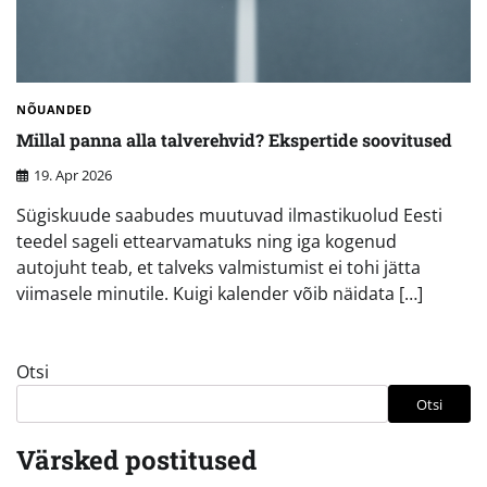
NÕUANDED
Millal panna alla talverehvid? Ekspertide soovitused
19. Apr 2026
Sügiskuude saabudes muutuvad ilmastikuolud Eesti
teedel sageli ettearvamatuks ning iga kogenud
autojuht teab, et talveks valmistumist ei tohi jätta
viimasele minutile. Kuigi kalender võib näidata […]
Otsi
Otsi
Värsked postitused