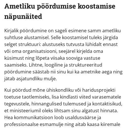
Ametliku pöördumise koostamise
näpunäited
Kirjalik pöördumine on sageli esimene samm ametliku
suhtluse alustamisel. Selle koostamisel tuleks järgida
selget struktuuri: alustuseks tutvusta lühidalt ennast
või oma organisatsiooni, seejärel kirjelda oma
küsimust ning lõpeta viisaka sooviga vastuse
saamiseks. Lihtne, loogiline ja struktureeritud
pöördumine säästab nii sinu kui ka ametnike aega ning
jätab asjatundliku mulje.
Kui pöördud mõne ühiskondliku või haridusprojekti
toetuse taotlemiseks, lisa kindlasti viited varasematele
tegevustele, hinnangulised tulemused ja kontaktisikud,
et ministeeriumil oleks lihtsam sinu algatust hinnata.
Hea kommunikatsioon loob usaldusväärse ja
professionaalse esmamulje ning aitab kaasa kiiremale