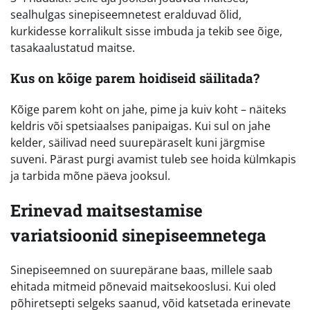
sealhulgas sinepiseemnetest eralduvad õlid,
kurkidesse korralikult sisse imbuda ja tekib see õige,
tasakaalustatud maitse.
Kus on kõige parem hoidiseid säilitada?
Kõige parem koht on jahe, pime ja kuiv koht – näiteks
keldris või spetsiaalses panipaigas. Kui sul on jahe
kelder, säilivad need suurepäraselt kuni järgmise
suveni. Pärast purgi avamist tuleb see hoida külmkapis
ja tarbida mõne päeva jooksul.
Erinevad maitsestamise
variatsioonid sinepiseemnetega
Sinepiseemned on suurepärane baas, millele saab
ehitada mitmeid põnevaid maitsekooslusi. Kui oled
põhiretsepti selgeks saanud, võid katsetada erinevate