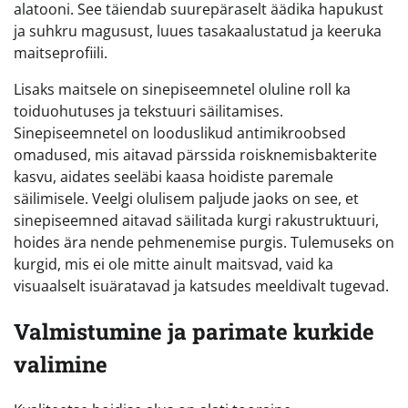
alatooni. See täiendab suurepäraselt äädika hapukust
ja suhkru magusust, luues tasakaalustatud ja keeruka
maitseprofiili.
Lisaks maitsele on sinepiseemnetel oluline roll ka
toiduohutuses ja tekstuuri säilitamises.
Sinepiseemnetel on looduslikud antimikroobsed
omadused, mis aitavad pärssida roisknemisbakterite
kasvu, aidates seeläbi kaasa hoidiste paremale
säilimisele. Veelgi olulisem paljude jaoks on see, et
sinepiseemned aitavad säilitada kurgi rakustruktuuri,
hoides ära nende pehmenemise purgis. Tulemuseks on
kurgid, mis ei ole mitte ainult maitsvad, vaid ka
visuaalselt isuäratavad ja katsudes meeldivalt tugevad.
Valmistumine ja parimate kurkide
valimine