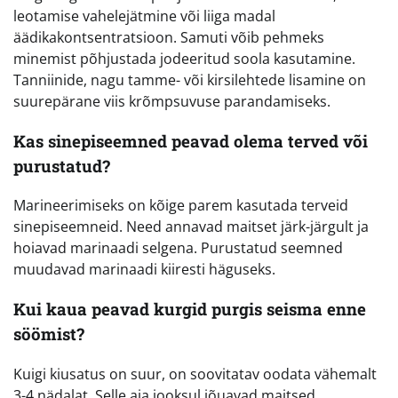
leotamise vahelejätmine või liiga madal
äädikakontsentratsioon. Samuti võib pehmeks
minemist põhjustada jodeeritud soola kasutamine.
Tanniinide, nagu tamme- või kirsilehtede lisamine on
suurepärane viis krõmpsuvuse parandamiseks.
Kas sinepiseemned peavad olema terved või
purustatud?
Marineerimiseks on kõige parem kasutada terveid
sinepiseemneid. Need annavad maitset järk-järgult ja
hoiavad marinaadi selgena. Purustatud seemned
muudavad marinaadi kiiresti häguseks.
Kui kaua peavad kurgid purgis seisma enne
söömist?
Kuigi kiusatus on suur, on soovitatav oodata vähemalt
3-4 nädalat. Selle aja jooksul jõuavad maitsed,