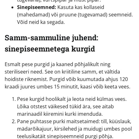
Sinepiseemned:
Kasuta kas kollaseid
(mahedamad) või pruune (tugevamad) seemneid.
Võid neid ka segada.
Samm-sammuline juhend:
sinepiseemnetega kurgid
Esmalt pese purgid ja kaaned põhjalikult ning
steriliseeri need. See on kriitiline samm, et vältida
hoidiste riknemist. Purgid võib kuumutada ahjus 120
kraadi juures umbes 15 minutit, kaasi võib keeta vees.
Pese kurgid hoolikalt ja leota neid külmas vees.
Lõika otstest väikesed tükid ära, see aitab
marinaadil kiiremini kurki imenduda.
Pane puhtasse purki maitsetaimed: till, küüslauk,
mädarõikajuur, kirsilehed ja muidugi umbes pool
teelusikatäit sinepiseemneid purgi põhja.