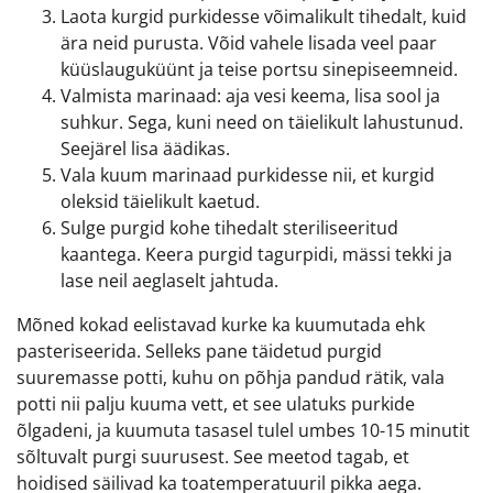
Laota kurgid purkidesse võimalikult tihedalt, kuid
ära neid purusta. Võid vahele lisada veel paar
küüslauguküünt ja teise portsu sinepiseemneid.
Valmista marinaad: aja vesi keema, lisa sool ja
suhkur. Sega, kuni need on täielikult lahustunud.
Seejärel lisa äädikas.
Vala kuum marinaad purkidesse nii, et kurgid
oleksid täielikult kaetud.
Sulge purgid kohe tihedalt steriliseeritud
kaantega. Keera purgid tagurpidi, mässi tekki ja
lase neil aeglaselt jahtuda.
Mõned kokad eelistavad kurke ka kuumutada ehk
pasteriseerida. Selleks pane täidetud purgid
suuremasse potti, kuhu on põhja pandud rätik, vala
potti nii palju kuuma vett, et see ulatuks purkide
õlgadeni, ja kuumuta tasasel tulel umbes 10-15 minutit
sõltuvalt purgi suurusest. See meetod tagab, et
hoidised säilivad ka toatemperatuuril pikka aega.