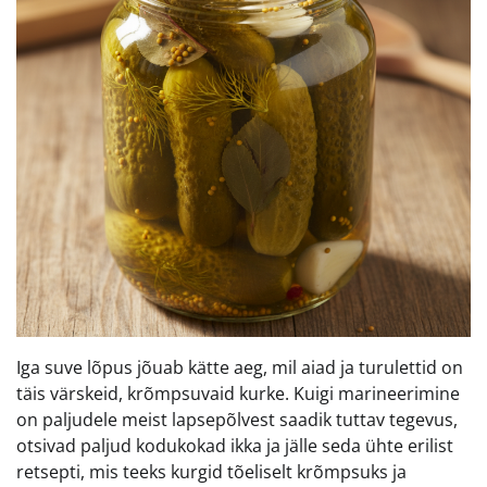
Iga suve lõpus jõuab kätte aeg, mil aiad ja turulettid on
täis värskeid, krõmpsuvaid kurke. Kuigi marineerimine
on paljudele meist lapsepõlvest saadik tuttav tegevus,
otsivad paljud kodukokad ikka ja jälle seda ühte erilist
retsepti, mis teeks kurgid tõeliselt krõmpsuks ja