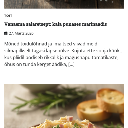
TOIT
Vanaema salaretsept: kala punases marinaadis
27. Märts 2026
Mõned toidulõhnad ja -maitsed viivad meid
silmapilkselt tagasi lapsepõlve. Kujuta ette sooja kööki,
kus pliidil podiseb rikkalik ja magushapu tomatikaste,
õhus on tunda kerget äädika, […]