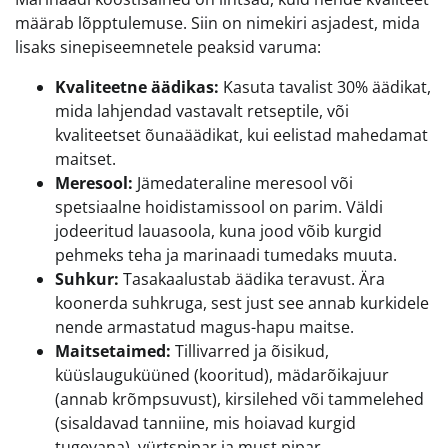
määrab lõpptulemuse. Siin on nimekiri asjadest, mida
lisaks sinepiseemnetele peaksid varuma:
Kvaliteetne äädikas:
Kasuta tavalist 30% äädikat,
mida lahjendad vastavalt retseptile, või
kvaliteetset õunaäädikat, kui eelistad mahedamat
maitset.
Meresool:
Jämedateraline meresool või
spetsiaalne hoidistamissool on parim. Väldi
jodeeritud lauasoola, kuna jood võib kurgid
pehmeks teha ja marinaadi tumedaks muuta.
Suhkur:
Tasakaalustab äädika teravust. Ära
koonerda suhkruga, sest just see annab kurkidele
nende armastatud magus-hapu maitse.
Maitsetaimed:
Tillivarred ja õisikud,
küüslauguküüned (kooritud), mädarõikajuur
(annab krõmpsuvust), kirsilehed või tammelehed
(sisaldavad tanniine, mis hoiavad kurgid
tugevana), vürtspipar ja must pipar.