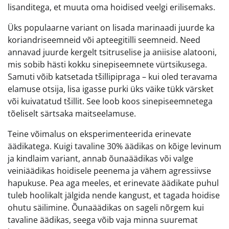
lisanditega, et muuta oma hoidised veelgi erilisemaks.
Üks populaarne variant on lisada marinaadi juurde ka
koriandriseemneid või apteegitilli seemneid. Need
annavad juurde kergelt tsitruselise ja aniisise alatooni,
mis sobib hästi kokku sinepiseemnete vürtsikusega.
Samuti võib katsetada tšillipipraga – kui oled teravama
elamuse otsija, lisa igasse purki üks väike tükk värsket
või kuivatatud tšillit. See loob koos sinepiseemnetega
tõeliselt särtsaka maitseelamuse.
Teine võimalus on eksperimenteerida erinevate
äädikatega. Kuigi tavaline 30% äädikas on kõige levinum
ja kindlaim variant, annab õunaäädikas või valge
veiniäädikas hoidisele peenema ja vähem agressiivse
hapukuse. Pea aga meeles, et erinevate äädikate puhul
tuleb hoolikalt jälgida nende kangust, et tagada hoidise
ohutu säilimine. Õunaäädikas on sageli nõrgem kui
tavaline äädikas, seega võib vaja minna suuremat