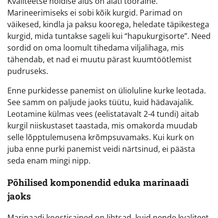
Kvaliteetse hoidise alus on alati tooraine.
Marineerimiseks ei sobi kõik kurgid. Parimad on
väikesed, kindla ja paksu koorega, heledate täpikestega
kurgid, mida tuntakse sageli kui “hapukurgisorte”. Need
sordid on oma loomult tihedama viljalihaga, mis
tähendab, et nad ei muutu pärast kuumtöötlemist
pudruseks.
Enne purkidesse panemist on ülioluline kurke leotada.
See samm on paljude jaoks tüütu, kuid hädavajalik.
Leotamine külmas vees (eelistatavalt 2-4 tundi) aitab
kurgil niiskustaset taastada, mis omakorda muudab
selle lõpptulemusena krõmpsuvamaks. Kui kurk on
juba enne purki panemist veidi närtsinud, ei päästa
seda enam mingi nipp.
Põhilised komponendid eduka marinaadi
jaoks
Marinaadi koostisained on lihtsad, kuid nende kvaliteet