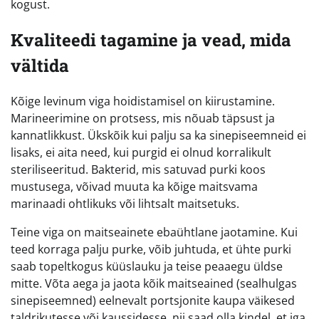
kogust.
Kvaliteedi tagamine ja vead, mida
vältida
Kõige levinum viga hoidistamisel on kiirustamine.
Marineerimine on protsess, mis nõuab täpsust ja
kannatlikkust. Ükskõik kui palju sa ka sinepiseemneid ei
lisaks, ei aita need, kui purgid ei olnud korralikult
steriliseeritud. Bakterid, mis satuvad purki koos
mustusega, võivad muuta ka kõige maitsvama
marinaadi ohtlikuks või lihtsalt maitsetuks.
Teine viga on maitseainete ebaühtlane jaotamine. Kui
teed korraga palju purke, võib juhtuda, et ühte purki
saab topeltkogus küüslauku ja teise peaaegu üldse
mitte. Võta aega ja jaota kõik maitseained (sealhulgas
sinepiseemned) eelnevalt portsjonite kaupa väikesed
taldrikutesse või kaussidesse, nii saad olla kindel, et iga