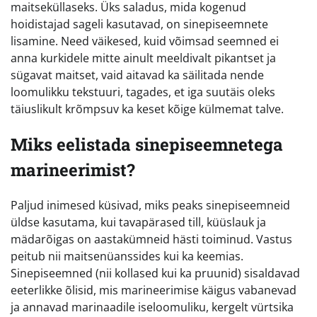
maitseküllaseks. Üks saladus, mida kogenud
hoidistajad sageli kasutavad, on sinepiseemnete
lisamine. Need väikesed, kuid võimsad seemned ei
anna kurkidele mitte ainult meeldivalt pikantset ja
sügavat maitset, vaid aitavad ka säilitada nende
loomulikku tekstuuri, tagades, et iga suutäis oleks
täiuslikult krõmpsuv ka keset kõige külmemat talve.
Miks eelistada sinepiseemnetega
marineerimist?
Paljud inimesed küsivad, miks peaks sinepiseemneid
üldse kasutama, kui tavapärased till, küüslauk ja
mädarõigas on aastakümneid hästi toiminud. Vastus
peitub nii maitsenüanssides kui ka keemias.
Sinepiseemned (nii kollased kui ka pruunid) sisaldavad
eeterlikke õlisid, mis marineerimise käigus vabanevad
ja annavad marinaadile iseloomuliku, kergelt vürtsika