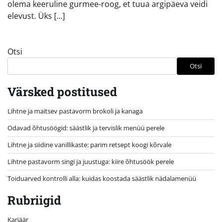
olema keeruline gurmee-roog, et tuua argipäeva veidi
elevust. Üks […]
Otsi
Otsi
Värsked postitused
Lihtne ja maitsev pastavorm brokoli ja kanaga
Odavad õhtusöögid: säästlik ja tervislik menüü perele
Lihtne ja siidine vanillikaste: parim retsept koogi kõrvale
Lihtne pastavorm singi ja juustuga: kiire õhtusöök perele
Toiduarved kontrolli alla: kuidas koostada säästlik nädalamenüü
Rubriigid
Karjäär