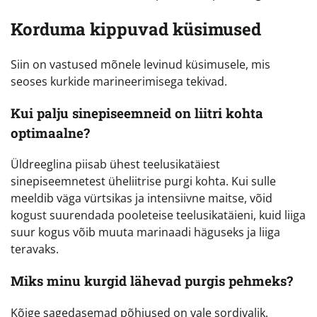
Korduma kippuvad küsimused
Siin on vastused mõnele levinud küsimusele, mis
seoses kurkide marineerimisega tekivad.
Kui palju sinepiseemneid on liitri kohta
optimaalne?
Üldreeglina piisab ühest teelusikatäiest
sinepiseemnetest üheliitrise purgi kohta. Kui sulle
meeldib väga vürtsikas ja intensiivne maitse, võid
kogust suurendada pooleteise teelusikatäieni, kuid liiga
suur kogus võib muuta marinaadi häguseks ja liiga
teravaks.
Miks minu kurgid lähevad purgis pehmeks?
Kõige sagedasemad põhjused on vale sordivalik,