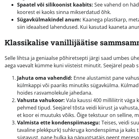
Spaatel või silikoonist kaabits:
See vahend on häda
koorest ei kaoks sinna mikserdatud õhk.
Sügavkülmakindel anum:
Kaanega plastkarp, metal
siin ideaalsed lahendused. Kui kasutad kaaneta anuma
Klassikalise vanillijäätise sammsa
Selle lihtsa ja geniaalse põhiretsepti järgi saad umbes ühe
aega vaevalt kümme kuni viisteist minutit. Seejärel peab 
Jahuta oma vahendid:
Enne alustamist pane vahust
külmkappi või paariks minutiks sügavkülma. Külmad
hoides rasvamolekule jahedana.
Vahusta vahukoor:
Vala kaussi 400 milliliitrit väg
pehmed tipud. Seejärel tõsta veidi kiirust ja vahusta,
et koor ei muutuks võiks. Õige tekstuur on selline, mis
Valmista ette kondenspiimasegu:
Teises, veidi su
tavaline plekkpurk) suhkruga kondenspiima ja kaks teel
sügavust, pane hulka ka näpuotsatäis peent meresoo