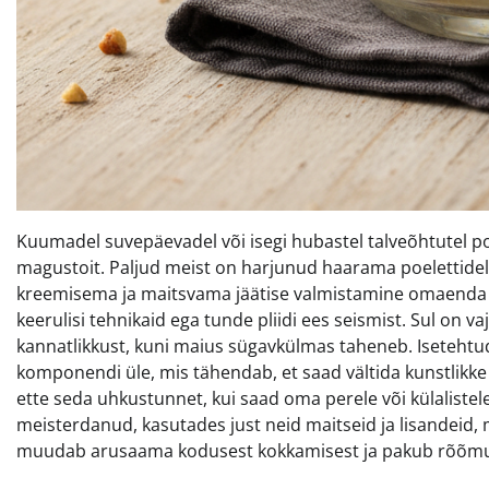
Kuumadel suvepäevadel või isegi hubastel talveõhtutel po
magustoit. Paljud meist on harjunud haarama poelettidelt
kreemisema ja maitsvama jäätise valmistamine omaenda ko
keerulisi tehnikaid ega tunde pliidi ees seismist. Sul on va
kannatlikkust, kuni maius sügavkülmas taheneb. Isetehtud jä
komponendi üle, mis tähendab, et saad vältida kunstlikke s
ette seda uhkustunnet, kui saad oma perele või külalistel
meisterdanud, kasutades just neid maitseid ja lisandeid, 
muudab arusaama kodusest kokkamisest ja pakub rõõmu n