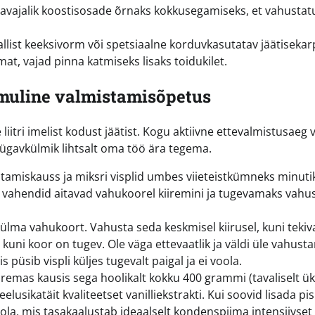
vajalik koostisosade õrnaks kokkusegamiseks, et vahustat
list keeksivorm või spetsiaalne korduvkasutatav jäätisekar
t, vajad pinna katmiseks lisaks toidukilet.
mmuline valmistamisõpetus
 liitri imelist kodust jäätist. Kogu aktiivne ettevalmistusaeg 
sügavkülmik lihtsalt oma töö ära tegema.
amiskauss ja miksri visplid umbes viieteistkümneks minuti
 vahendid aitavad vahukoorel kiiremini ja tugevamaks vahu
a külma vahukoort. Vahusta seda keskmisel kiirusel, kuni teki
 kuni koor on tugev. Ole väga ettevaatlik ja väldi üle vahusta
 püsib vispli küljes tugevalt paigal ja ei voola.
uremas kausis sega hoolikalt kokku 400 grammi (tavaliselt ü
usikatäit kvaliteetset vanilliekstrakti. Kui soovid lisada pi
la, mis tasakaalustab ideaalselt kondenspiima intensiivset