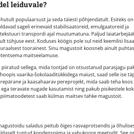
del leiduvale?
utult populaarsust ja seda täiesti põhjendatult. Esiteks on
ldavad sageli erinevaid stabilisaatoreid, emulgaatoreid ja
e tekstuuri transpordi ajal muutumatuna. Paljud laiatarbejää
lt tühjuse eest. Koduses köögis pole sul neid keemilisi lisa
turaalsest toorainest. Sinu magustoit koosneb ainult puhtas
 autentsema maitseelamuse.
 piiratud sellega, mida tootjad on otsustanud parasjagu pa
i hoopis vaarika-šokolaaditükkidega maiust, saad selle ise tä
urepärane ja kaasahaarav pereprojekt, mida saab teha koos
idi ega teravate nugade kasutamist ning pakub pisikestele ko
 piimatoodetest saab külmas maitsev tahke magustoit.
 magustoidu saladus peitub õiges rasvaprotsendis ja õhulise
ialdaselt tuntud kondenspiima ja vahukoore meetodit. See o