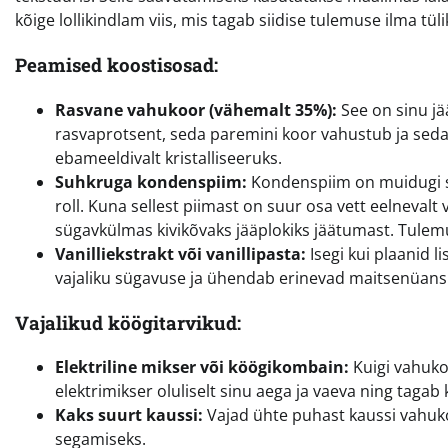
kõige lollikindlam viis, mis tagab siidise tulemuse ilma tü
Peamised koostisosad:
Rasvane vahukoor (vähemalt 35%):
See on sinu jä
rasvaprotsent, seda paremini koor vahustub ja seda
ebameeldivalt kristalliseeruks.
Suhkruga kondenspiim:
Kondenspiim on muidugi su
roll. Kuna sellest piimast on suur osa vett eelnevalt v
sügavkülmas kivikõvaks jääplokiks jäätumast. Tulemu
Vanilliekstrakt või vanillipasta:
Isegi kui plaanid l
vajaliku sügavuse ja ühendab erinevad maitsenüansi
Vajalikud köögitarvikud:
Elektriline mikser või köögikombain:
Kuigi vahuko
elektrimikser oluliselt sinu aega ja vaeva ning tagab 
Kaks suurt kaussi:
Vajad ühte puhast kaussi vahuko
segamiseks.