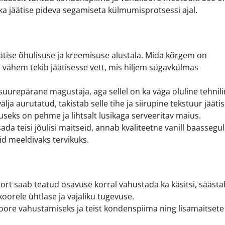
lika jäätise pideva segamiseta külmumisprotsessi ajal.
ätise õhulisuse ja kreemisuse alustala. Mida kõrgem on
 vähem tekib jäätisesse vett, mis hiljem sügavkülmas
urepärane magustaja, aga sellel on ka väga oluline tehnil
älja aurutatud, takistab selle tihe ja siirupine tekstuur jäätis
seks on pehme ja lihtsalt lusikaga serveeritav maius.
isada teisi jõulisi maitseid, annab kvaliteetne vanill baassegu
d meeldivaks tervikuks.
ort saab teatud osavuse korral vahustada ka käsitsi, säästa
koorele ühtlase ja vajaliku tugevuse.
ore vahustamiseks ja teist kondenspiima ning lisamaitsete