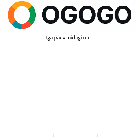
Iga päev midagi uut