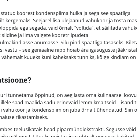
tatud koorest kondenspiima hulka ja sega see spaatliga
ilt kergemaks. Seejärel lisa ülejäänud vahukoor ja tõsta mas
 kloppida ega segada, vaid õrnalt “voltida”, et säilitada vahu
 siidine ja ilma valgete kooretriipudeta.
lmakindlasse anumasse. Silu pind spaatliga tasaseks. Kilet
si vastu – see geniaalne nipp hoiab ära igasuguste jääkristal
a vähemalt kuueks kuni kaheksaks tunniks, kõige kindlam on
atsioone?
uuri tunnetama õppinud, on aeg lasta oma kulinaarsel loovu
illele saad maalida sadu erinevaid lemmikmaitseid. Lisandit
kui vahukoor ja kondenspiim on juba õrnalt ühendatud. Siin 
maiuse rikastamiseks.
mbes teelusikatäis head piparmündiekstrakti. Segusse võid 
kohviku välimust. Lõpuks puista sisse ohtralt peeneks hakitud