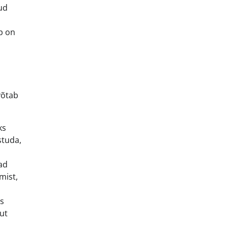
ud
p on
võtab
ks
studa,
vad
mist,
ks
sut