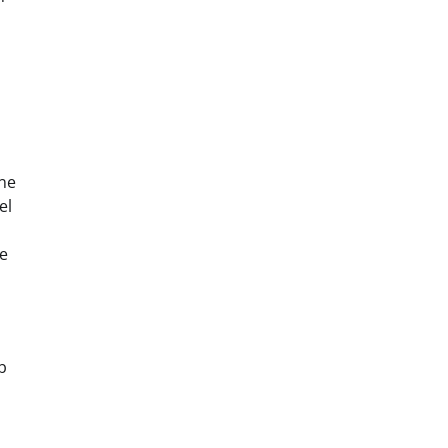
ine
el
le
b