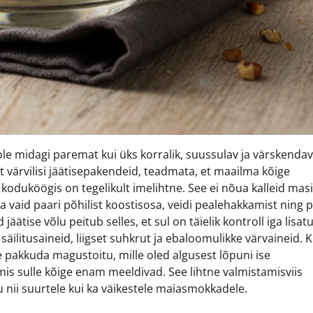
le midagi paremat kui üks korralik, suussulav ja värskendav
 värvilisi jäätisepakendeid, teadmata, et maailma kõige
duköögis on tegelikult imelihtne. See ei nõua kalleid masi
ja vaid paari põhilist koostisosa, veidi pealehakkamist ning p
ätise võlu peitub selles, et sul on täielik kontroll iga lisat
äilitusaineid, liigset suhkrut ja ebaloomulikke värvaineid. 
e pakkuda magustoitu, mille oled algusest lõpuni ise
mis sulle kõige enam meeldivad. See lihtne valmistamisviis
ii suurtele kui ka väikestele maiasmokkadele.