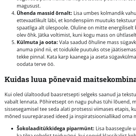
magusust.
Ühenda massid õrnalt:
Lisa umbes kolmandik vahus
ettevaatlikult läbi, et kondenspiim muutuks tekstuur
spaatliga alt ülespoole. Oluline on mitte energiliselt
olev õhk. Jätka voltimist, kuni kogu mass on ühtlaselt
Külmuta ja oota:
Vala saadud õhuline mass sügavkü
anuma pind nii, et toidukile puutuks otse jäätisemas
tekke pinnal. Kata karp kaanega ja aseta sügavkülm
oodata terve öö.
Kuidas luua põnevaid maitsekombin
Kui oled ülaltoodud baasretsepti selgeks saanud ja tekst
vabalt lennata. Põhiretsept on nagu puhas tühi lõuend, m
sissesegamisel tee seda alati protsessi viimases etapis, 
mõned suurepärased ideed ja inspiratsiooniallikad oma 
Šokolaaditükkidega piparmünt:
Lisa baassegule u
ka tilga rohelist toiduvärvi, kui soovid klassikalist 