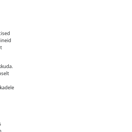
tised
aineid
t
kkuda.
pselt
kkadele
s
n