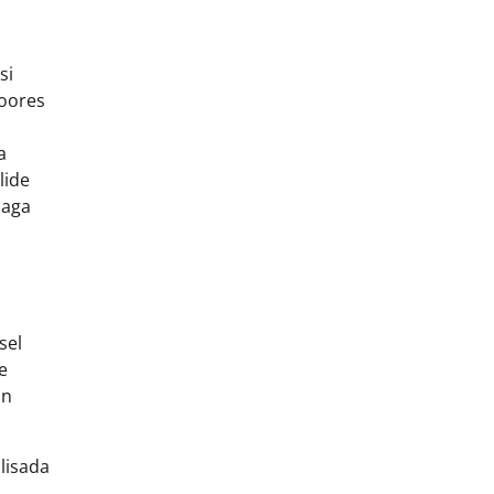
si
koores
a
lide
 aga
sel
e
on
lisada