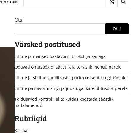
NTAKTILEHT
Otsi
Otsi
Värsked postitused
Lihtne ja maitsev pastavorm brokoli ja kanaga
Odavad õhtusöögid: säästlik ja tervislik menüü perele
Lihtne ja siidine vanillikaste: parim retsept koogi kõrvale
Lihtne pastavorm singi ja juustuga: kiire õhtusöök perele
Toiduarved kontrolli alla: kuidas koostada säästlik
nädalamenüü
Rubriigid
Karjäär