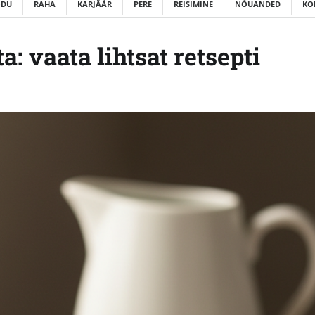
ODU
RAHA
KARJÄÄR
PERE
REISIMINE
NÕUANDED
KO
: vaata lihtsat retsepti