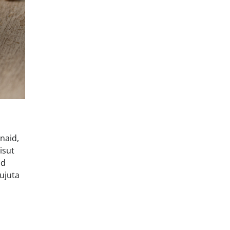
naid,
isut
ud
Kujuta