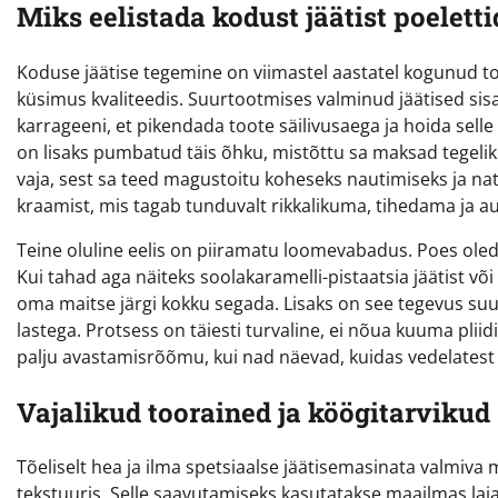
Miks eelistada kodust jäätist poeletti
Koduse jäätise tegemine on viimastel aastatel kogunud toh
küsimus kvaliteedis. Suurtootmises valminud jäätised sisa
karrageeni, et pikendada toote säilivusaega ja hoida sell
on lisaks pumbatud täis õhku, mistõttu sa maksad tegeliku
vaja, sest sa teed magustoitu koheseks nautimiseks ja na
kraamist, mis tagab tunduvalt rikkalikuma, tihedama ja
Teine oluline eelis on piiramatu loomevabadus. Poes oled
Kui tahad aga näiteks soolakaramelli-pistaatsia jäätist võ
oma maitse järgi kokku segada. Lisaks on see tegevus su
lastega. Protsess on täiesti turvaline, ei nõua kuuma pli
palju avastamisrõõmu, kui nad näevad, kuidas vedelatest
Vajalikud toorained ja köögitarvikud
Tõeliselt hea ja ilma spetsiaalse jäätisemasinata valmiva
tekstuuris. Selle saavutamiseks kasutatakse maailmas la