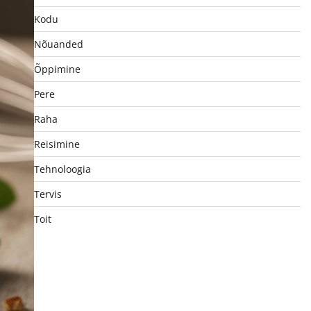
Kodu
Nõuanded
Õppimine
Pere
Raha
Reisimine
Tehnoloogia
Tervis
Toit