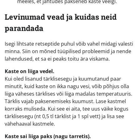
meeles, et jahtudes pakseneb kaste veelgi.
Levinumad vead ja kuidas neid
parandada
Isegi lihtsate retseptide puhul võib vahel midagi valesti
minna. Siin on mõned tüüpilised probleemid ja nende
lahendused, et sa ei peaks toitu ära viskama.
Kaste on liiga vedel.
Kui oled lisanud tärklisesegu ja kuumutanud paar
minutit, kuid kaste on ikka nagu vesi, võib põhjus olla
liiga väheses tärklises või liiga madalas temperatuuris.
Tärklis vajab paksenemiseks kuumust. Lase kastmel
korraks muliseda. Kui see ei aita, tee uus väike kogus
tärklisesegu (nt 0,5 tl tärklist ja 1 spl vett) ja lisa see
vähehaaval kastmele.
Kaste sai liiga paks (nagu tarretis).