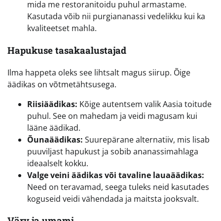
mida me restoranitoidu puhul armastame.
Kasutada võib nii purgiananassi vedelikku kui ka
kvaliteetset mahla.
Hapukuse tasakaalustajad
Ilma happeta oleks see lihtsalt magus siirup. Õige
äädikas on võtmetähtsusega.
Riisiäädikas:
Kõige autentsem valik Aasia toitude
puhul. See on mahedam ja veidi magusam kui
lääne äädikad.
Õunaäädikas:
Suurepärane alternatiiv, mis lisab
puuviljast hapukust ja sobib ananassimahlaga
ideaalselt kokku.
Valge veini äädikas või tavaline lauaäädikas:
Need on teravamad, seega tuleks neid kasutades
koguseid veidi vähendada ja maitsta jooksvalt.
Värv ja umami