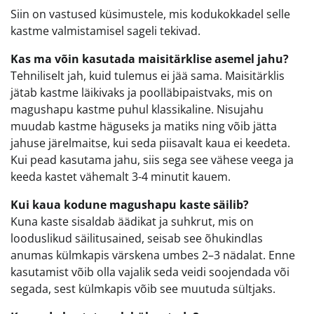
Siin on vastused küsimustele, mis kodukokkadel selle
kastme valmistamisel sageli tekivad.
Kas ma võin kasutada maisitärklise asemel jahu?
Tehniliselt jah, kuid tulemus ei jää sama. Maisitärklis
jätab kastme läikivaks ja poolläbipaistvaks, mis on
magushapu kastme puhul klassikaline. Nisujahu
muudab kastme häguseks ja matiks ning võib jätta
jahuse järelmaitse, kui seda piisavalt kaua ei keedeta.
Kui pead kasutama jahu, siis sega see vähese veega ja
keeda kastet vähemalt 3-4 minutit kauem.
Kui kaua kodune magushapu kaste säilib?
Kuna kaste sisaldab äädikat ja suhkrut, mis on
looduslikud säilitusained, seisab see õhukindlas
anumas külmkapis värskena umbes 2–3 nädalat. Enne
kasutamist võib olla vajalik seda veidi soojendada või
segada, sest külmkapis võib see muutuda sültjaks.