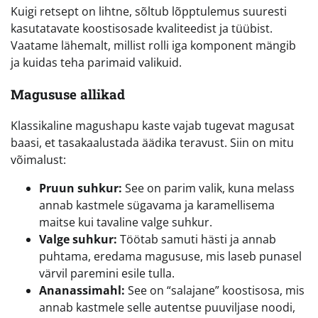
Kuigi retsept on lihtne, sõltub lõpptulemus suuresti
kasutatavate koostisosade kvaliteedist ja tüübist.
Vaatame lähemalt, millist rolli iga komponent mängib
ja kuidas teha parimaid valikuid.
Magususe allikad
Klassikaline magushapu kaste vajab tugevat magusat
baasi, et tasakaalustada äädika teravust. Siin on mitu
võimalust:
Pruun suhkur:
See on parim valik, kuna melass
annab kastmele sügavama ja karamellisema
maitse kui tavaline valge suhkur.
Valge suhkur:
Töötab samuti hästi ja annab
puhtama, eredama magususe, mis laseb punasel
värvil paremini esile tulla.
Ananassimahl:
See on “salajane” koostisosa, mis
annab kastmele selle autentse puuviljase noodi,