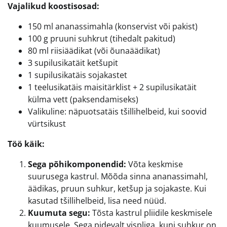
Vajalikud koostisosad:
150 ml ananassimahla (konservist või pakist)
100 g pruuni suhkrut (tihedalt pakitud)
80 ml riisiäädikat (või õunaäädikat)
3 supilusikatäit ketšupit
1 supilusikatäis sojakastet
1 teelusikatäis maisitärklist + 2 supilusikatäit
külma vett (paksendamiseks)
Valikuline: näpuotsatäis tšillihelbeid, kui soovid
vürtsikust
Töö käik:
Sega põhikomponendid:
Võta keskmise
suurusega kastrul. Mõõda sinna ananassimahl,
äädikas, pruun suhkur, ketšup ja sojakaste. Kui
kasutad tšillihelbeid, lisa need nüüd.
Kuumuta segu:
Tõsta kastrul pliidile keskmisele
kuumusele. Sega pidevalt vispliga, kuni suhkur on