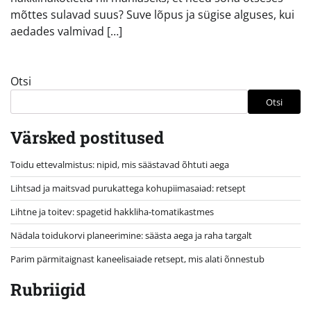
mõttes sulavad suus? Suve lõpus ja sügise alguses, kui
aedades valmivad […]
Otsi
Otsi
Värsked postitused
Toidu ettevalmistus: nipid, mis säästavad õhtuti aega
Lihtsad ja maitsvad purukattega kohupiimasaiad: retsept
Lihtne ja toitev: spagetid hakkliha-tomatikastmes
Nädala toidukorvi planeerimine: säästa aega ja raha targalt
Parim pärmitaignast kaneelisaiade retsept, mis alati õnnestub
Rubriigid