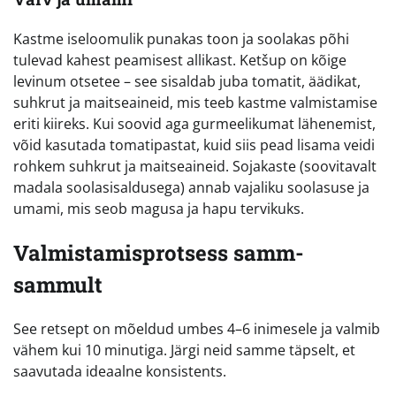
Kastme iseloomulik punakas toon ja soolakas põhi
tulevad kahest peamisest allikast. Ketšup on kõige
levinum otsetee – see sisaldab juba tomatit, äädikat,
suhkrut ja maitseaineid, mis teeb kastme valmistamise
eriti kiireks. Kui soovid aga gurmeelikumat lähenemist,
võid kasutada tomatipastat, kuid siis pead lisama veidi
rohkem suhkrut ja maitseaineid. Sojakaste (soovitavalt
madala soolasisaldusega) annab vajaliku soolasuse ja
umami, mis seob magusa ja hapu tervikuks.
Valmistamisprotsess samm-
sammult
See retsept on mõeldud umbes 4–6 inimesele ja valmib
vähem kui 10 minutiga. Järgi neid samme täpselt, et
saavutada ideaalne konsistents.