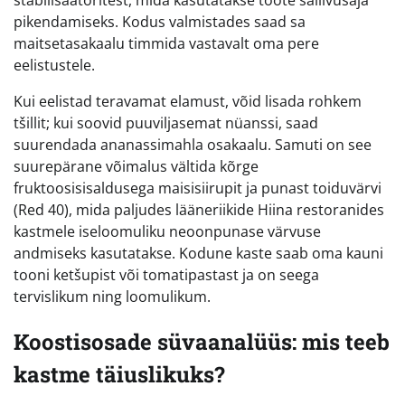
stabilisaatoritest, mida kasutatakse toote säilivusaja
pikendamiseks. Kodus valmistades saad sa
maitsetasakaalu timmida vastavalt oma pere
eelistustele.
Kui eelistad teravamat elamust, võid lisada rohkem
tšillit; kui soovid puuviljasemat nüanssi, saad
suurendada ananassimahla osakaalu. Samuti on see
suurepärane võimalus vältida kõrge
fruktoosisisaldusega maisisiirupit ja punast toiduvärvi
(Red 40), mida paljudes lääneriikide Hiina restoranides
kastmele iseloomuliku neoonpunase värvuse
andmiseks kasutatakse. Kodune kaste saab oma kauni
tooni ketšupist või tomatipastast ja on seega
tervislikum ning loomulikum.
Koostisosade süvaanalüüs: mis teeb
kastme täiuslikuks?