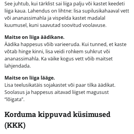
See juhtub, kui tärklist sai liiga palju või kastet keedeti
liiga kaua. Lahendus on lihtne: lisa supilusikahaaval vett
või ananassimahla ja vispelda kastet madalal
kuumusel, kuni saavutad soovitud voolavuse.
Maitse on liiga äädikane.
Äädika happesus võib varieeruda. Kui tunned, et kaste
võtab hinge kinni, lisa veidi rohkem suhkrut või
ananassimahla. Ka väike kogus vett võib maitset
lahjendada.
Maitse on liiga lääge.
Lisa teelusikatäis sojakastet või paar tilka äädikat.
Soolasus ja happesus aitavad liigset magusust
“lõigata”.
Korduma kippuvad küsimused
(KKK)