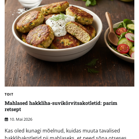
TOIT
Mahlased hakkliha-suvikõrvitsakotletid: parim
retsept
10. Mai 2026
Kas oled kunagi mõelnud, kuidas muuta tavalised
hakklihakotletid nii mahlaseks, et need sõna otseses