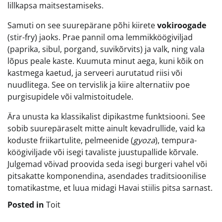
lillkapsa maitsestamiseks.
Samuti on see suurepärane põhi kiirete
vokiroogade
(stir-fry) jaoks. Prae pannil oma lemmikköögiviljad
(paprika, sibul, porgand, suvikõrvits) ja valk, ning vala
lõpus peale kaste. Kuumuta minut aega, kuni kõik on
kastmega kaetud, ja serveeri aurutatud riisi või
nuudlitega. See on tervislik ja kiire alternatiiv poe
purgisupidele või valmistoitudele.
Ära unusta ka klassikalist dipikastme funktsiooni. See
sobib suurepäraselt mitte ainult kevadrullide, vaid ka
koduste friikartulite, pelmeenide (
gyoza
), tempura-
köögiviljade või isegi tavaliste juustupallide kõrvale.
Julgemad võivad proovida seda isegi burgeri vahel või
pitsakatte komponendina, asendades traditsioonilise
tomatikastme, et luua midagi Havai stiilis pitsa sarnast.
Posted in
Toit