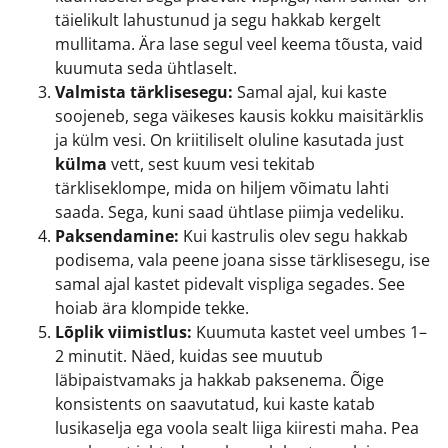
täielikult lahustunud ja segu hakkab kergelt
mullitama. Ära lase segul veel keema tõusta, vaid
kuumuta seda ühtlaselt.
Valmista tärklisesegu:
Samal ajal, kui kaste
soojeneb, sega väikeses kausis kokku maisitärklis
ja külm vesi. On kriitiliselt oluline kasutada just
külma
vett, sest kuum vesi tekitab
tärkliseklompe, mida on hiljem võimatu lahti
saada. Sega, kuni saad ühtlase piimja vedeliku.
Paksendamine:
Kui kastrulis olev segu hakkab
podisema, vala peene joana sisse tärklisesegu, ise
samal ajal kastet pidevalt vispliga segades. See
hoiab ära klompide tekke.
Lõplik viimistlus:
Kuumuta kastet veel umbes 1–
2 minutit. Näed, kuidas see muutub
läbipaistvamaks ja hakkab paksenema. Õige
konsistents on saavutatud, kui kaste katab
lusikaselja ega voola sealt liiga kiiresti maha. Pea