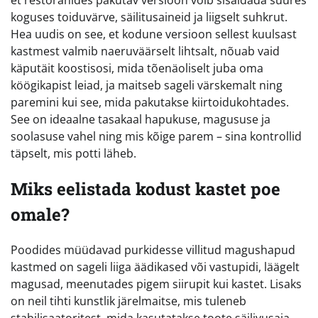
et restoranides pakutav versioon võib sisaldada suures
koguses toiduvärve, säilitusaineid ja liigselt suhkrut.
Hea uudis on see, et kodune versioon sellest kuulsast
kastmest valmib naeruväärselt lihtsalt, nõuab vaid
käputäit koostisosi, mida tõenäoliselt juba oma
köögikapist leiad, ja maitseb sageli värskemalt ning
paremini kui see, mida pakutakse kiirtoidukohtades.
See on ideaalne tasakaal hapukuse, magususe ja
soolasuse vahel ning mis kõige parem – sina kontrollid
täpselt, mis potti läheb.
Miks eelistada kodust kastet poe
omale?
Poodides müüdavad purkidesse villitud magushapud
kastmed on sageli liiga äädikased või vastupidi, läägelt
magusad, meenutades pigem siirupit kui kastet. Lisaks
on neil tihti kunstlik järelmaitse, mis tuleneb