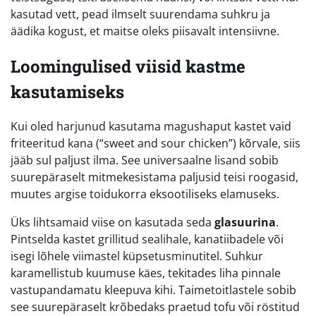
kasutad vett, pead ilmselt suurendama suhkru ja
äädika kogust, et maitse oleks piisavalt intensiivne.
Loomingulised viisid kastme
kasutamiseks
Kui oled harjunud kasutama magushaput kastet vaid
friteeritud kana (“sweet and sour chicken”) kõrvale, siis
jääb sul paljust ilma. See universaalne lisand sobib
suurepäraselt mitmekesistama paljusid teisi roogasid,
muutes argise toidukorra eksootiliseks elamuseks.
Üks lihtsamaid viise on kasutada seda
glasuurina
.
Pintselda kastet grillitud sealihale, kanatiibadele või
isegi lõhele viimastel küpsetusminutitel. Suhkur
karamellistub kuumuse käes, tekitades liha pinnale
vastupandamatu kleepuva kihi. Taimetoitlastele sobib
see suurepäraselt krõbedaks praetud tofu või röstitud