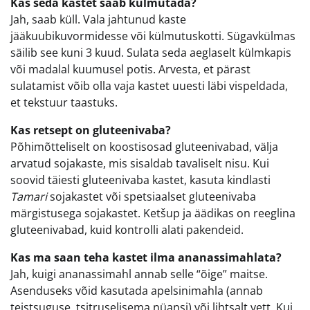
Kas seda kastet saab külmutada?
Jah, saab küll. Vala jahtunud kaste
jääkuubikuvormidesse või külmutuskotti. Sügavkülmas
säilib see kuni 3 kuud. Sulata seda aeglaselt külmkapis
või madalal kuumusel potis. Arvesta, et pärast
sulatamist võib olla vaja kastet uuesti läbi vispeldada,
et tekstuur taastuks.
Kas retsept on gluteenivaba?
Põhimõtteliselt on koostisosad gluteenivabad, välja
arvatud sojakaste, mis sisaldab tavaliselt nisu. Kui
soovid täiesti gluteenivaba kastet, kasuta kindlasti
Tamari
sojakastet või spetsiaalset gluteenivaba
märgistusega sojakastet. Ketšup ja äädikas on reeglina
gluteenivabad, kuid kontrolli alati pakendeid.
Kas ma saan teha kastet ilma ananassimahlata?
Jah, kuigi ananassimahl annab selle “õige” maitse.
Asenduseks võid kasutada apelsinimahla (annab
teistsuguse, tsitruselisema nüansi) või lihtsalt vett. Kui