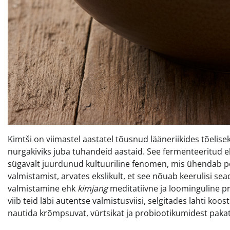
Kimtši on viimastel aastatel tõusnud lääneriikides tõelis
nurgakiviks juba tuhandeid aastaid. See fermenteeritud e
sügavalt juurdunud kultuuriline fenomen, mis ühendab p
valmistamist, arvates ekslikult, et see nõuab keerulisi sea
valmistamine ehk
kimjang
meditatiivne ja loominguline pr
viib teid läbi autentse valmistusviisi, selgitades lahti k
nautida krõmpsuvat, vürtsikat ja probiootikumidest paka