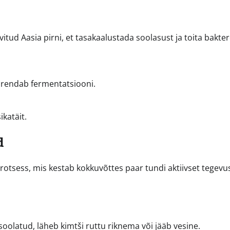
ivitud Aasia pirni, et tasakaalustada soolasust ja toita bakter
iirendab fermentatsiooni.
ikatäit.
d
rotsess, mis kestab kokkuvõttes paar tundi aktiivset tegevus
 soolatud, läheb kimtši ruttu riknema või jääb vesine.