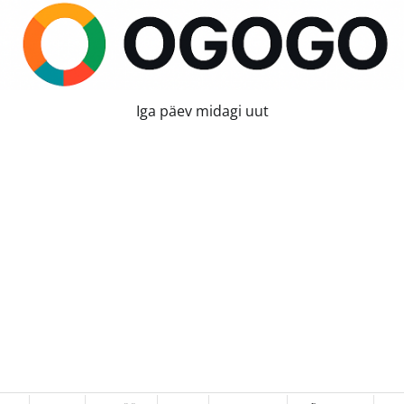
Iga päev midagi uut