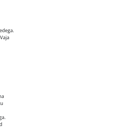
tedega.
 Vaja
na
ku
ga.
ud