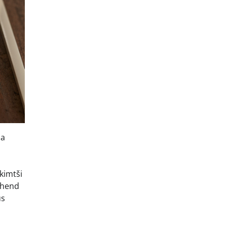
ua
 kimtši
juhend
us