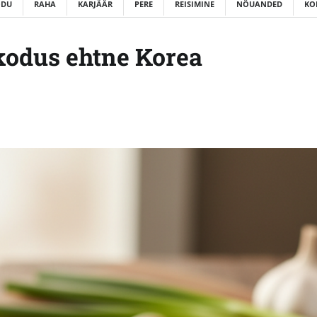
ODU
RAHA
KARJÄÄR
PERE
REISIMINE
NÕUANDED
KO
 kodus ehtne Korea