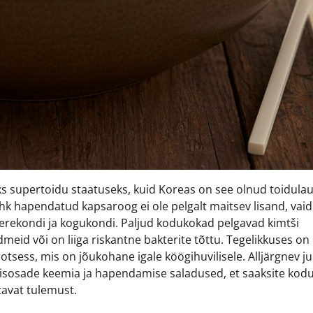
eks supertoidu staatuseks, kuid Koreas on see olnud toidula
hk hapendatud kapsaroog ei ole pelgalt maitsev lisand, vaid
erekondi ja kogukondi. Paljud kodukokad pelgavad kimtši
dmeid või on liiga riskantne bakterite tõttu. Tegelikkuses on
otsess, mis on jõukohane igale köögihuvilisele. Alljärgnev 
oostisosade keemia ja hapendamise saladused, et saaksite kod
tavat tulemust.