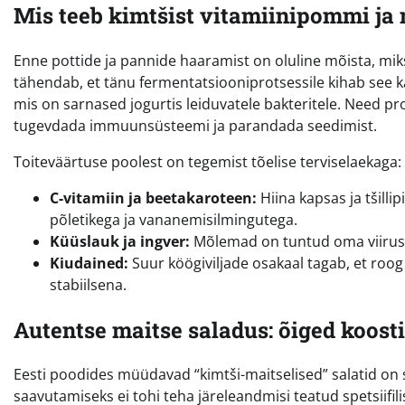
Mis teeb kimtšist vitamiinipommi ja
Enne pottide ja pannide haaramist on oluline mõista, miks 
tähendab, et tänu fermentatsiooniprotsessile kihab see k
mis on sarnased jogurtis leiduvatele bakteritele. Need pr
tugevdada immuunsüsteemi ja parandada seedimist.
Toiteväärtuse poolest on tegemist tõelise terviselaekaga:
C-vitamiin ja beetakaroteen:
Hiina kapsas ja tšill
põletikega ja vananemisilmingutega.
Küüslauk ja ingver:
Mõlemad on tuntud oma viirus
Kiudained:
Suur köögiviljade osakaal tagab, et roog
stabiilsena.
Autentse maitse saladus: õiged koost
Eesti poodides müüdavad “kimtši-maitselised” salatid on 
saavutamiseks ei tohi teha järeleandmisi teatud spetsiifil