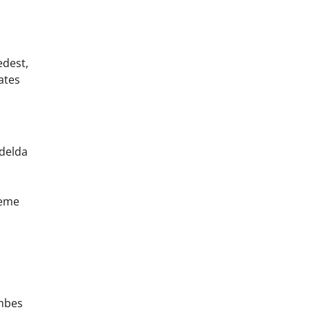
dest,
ates
idelda
seme
umbes