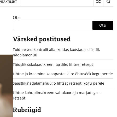
NTAKTILEHT
Otsi
Otsi
Värsked postitused
Toiduarved kontrolli alla: kuidas koostada säästlik
nädalamenüü
Täiuslik šokolaadikreem tordile: lihtne retsept
Lihtne ja kreemine kanapasta: kiire õhtusöök kogu perele
Säästlik nädalamenüü: 5 lihtsat retsepti kogu perele
Lihtne kohupiimakreem vahukoore ja marjadega –
retsept
Rubriigid