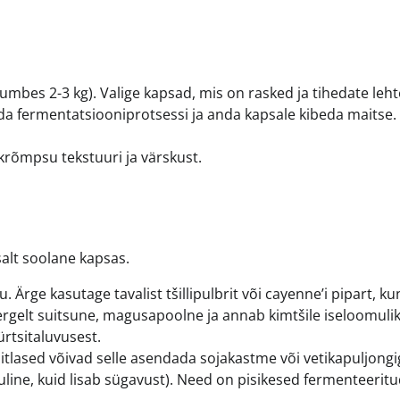
umbes 2-3 kg). Valige kapsad, mis on rasked ja tihedate leh
da fermentatsiooniprotsessi ja anda kapsale kibeda maitse.
krõmpsu tekstuuri ja värskust.
salt soolane kapsas.
Ärge kasutage tavalist tšillipulbrit või cayenne’i pipart, ku
ergelt suitsune, magusapoolne ja annab kimtšile iseloomuli
ürtsitaluvusest.
itlased võivad selle asendada sojakastme või vetikapuljongi
kuline, kuid lisab sügavust). Need on pisikesed fermenteerit