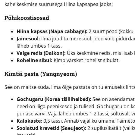
kahe keskmise suurusega Hiina kapsapea jaoks:
Põhikoostisosad
Hiina kapsas (Napa cabbage):
2 suurt pead (kokku 
Jämesool:
Ilma joodita meresool. Jood võib pidurda
läheb umbes 1 tass.
Valge redis (Daikon):
Üks keskmine redis, mis lisab 
Roheline sibul:
Kimp värsket rohelist sibulat.
Kimtši pasta (Yangnyeom)
See on maitse süda. Ilma õige pastata on tulemuseks liht
Gochugaru (Korea tšillihelbed):
See on asendamatu. 
need on liiga peenikesed ja tulised. Gochugaru on k
punase värvi. Vaja läheb umbes 1-2 tassi, sõltuvalt v
Kalakaste:
0,5 tassi. Annab vajaliku umami. Taimeto
Soolatud krevetid (Saeujeot):
2 supilusikatäit (vali