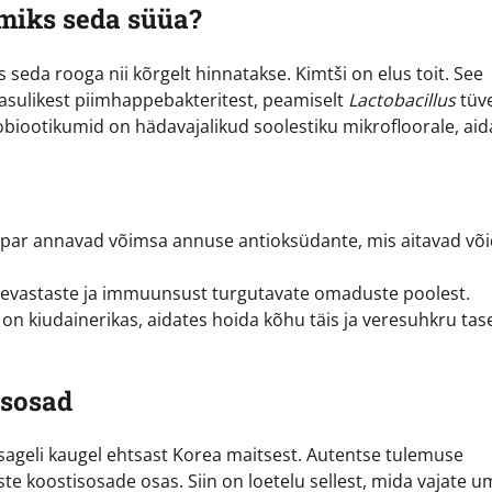
 miks seda süüa?
seda rooga nii kõrgelt hinnatakse. Kimtši on elus toit. See
asulikest piimhappebakteritest, peamiselt
Lactobacillus
tüve
obiootikumid on hädavajalikud soolestiku mikrofloorale, aid
ipipar annavad võimsa annuse antioksüdante, mis aitavad võ
evastaste ja immuunsust turgutavate omaduste poolest.
 on kiudainerikas, aidates hoida kõhu täis ja veresuhkru ta
isosad
sageli kaugel ehtsast Korea maitsest. Autentse tulemuse
iste koostisosade osas. Siin on loetelu sellest, mida vajate 