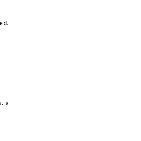
eid.
t ja