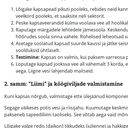
Lõigake kapsapead pikuti pooleks, rebides neid kannas
veelkord pooleks, et saaksite neli sektorit.
Peske kapsaveerandid külma voolava vee all hoolikal
Raputage märgadele lehtedele jämesoola. Keskenduge 
hõõrudes soola sinna vahele. Rohelised leheotsad 
Asetage soolatud kapsad suurde kaussi ja jätke seis
soolduksid ühtlaselt.
Testimine:
Kapsas on valmis, kui paksem varreosa 
Loputage kapsad jooksva vee all vähemalt 3 korda, e
aega. Liigne vesi lahjendab maitseid.
2. samm: “Liimi” ja köögiviljade valmistamine
Kuni kapsas nõrgub, valmistage ette ülejäänud kompone
Segage väikeses potis vesi ja riisijahu. Kuumutage keskm
pakseneb tapeediliimi taoliseks. See võtab aega vaid mõne 
Lõigake valge redis (daikon) tikkudeks (julienne) ja hakki