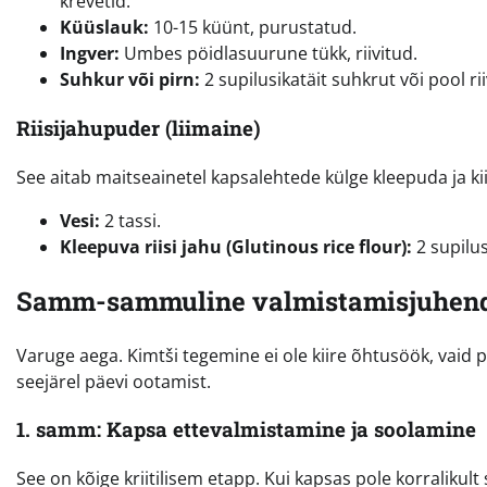
krevetid.
Küüslauk:
10-15 küünt, purustatud.
Ingver:
Umbes pöidlasuurune tükk, riivitud.
Suhkur või pirn:
2 supilusikatäit suhkrut või pool ri
Riisijahupuder (liimaine)
See aitab maitseainetel kapsalehtede külge kleepuda ja k
Vesi:
2 tassi.
Kleepuva riisi jahu (Glutinous rice flour):
2 supilus
Samm-sammuline valmistamisjuhen
Varuge aega. Kimtši tegemine ei ole kiire õhtusöök, vaid p
seejärel päevi ootamist.
1. samm: Kapsa ettevalmistamine ja soolamine
See on kõige kriitilisem etapp. Kui kapsas pole korralikult