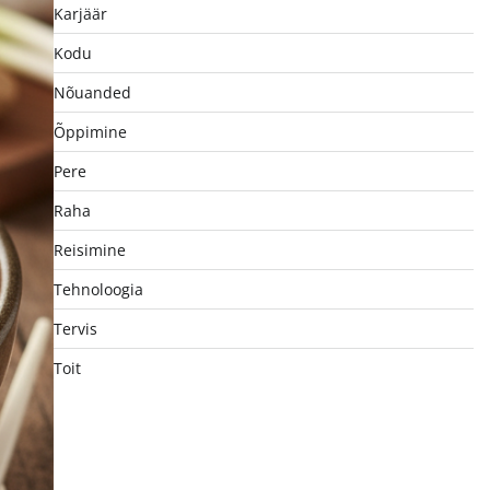
Karjäär
Kodu
Nõuanded
Õppimine
Pere
Raha
Reisimine
Tehnoloogia
Tervis
Toit