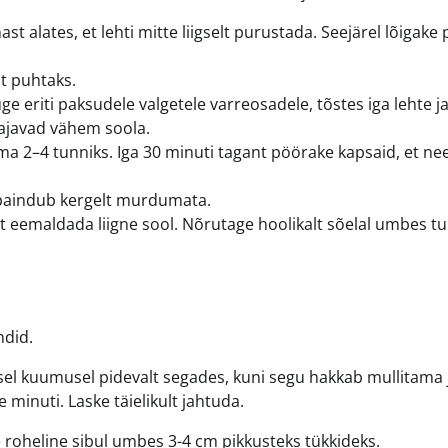
t alates, et lehti mitte liigselt purustada. Seejärel lõigake
t puhtaks.
eriti paksudele valgetele varreosadele, tõstes iga lehte j
vajavad vähem soola.
ma 2–4 tunniks. Iga 30 minuti tagant pöörake kapsaid, et ne
paindub kergelt murdumata.
t eemaldada liigne sool. Nõrutage hoolikalt sõelal umbes t
ndid.
isel kuumusel pidevalt segades, kuni segu hakkab mullitama 
minuti. Laske täielikult jahtuda.
ge roheline sibul umbes 3-4 cm pikkusteks tükkideks.