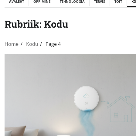
AVALEHT
ÕPPIMINE
TEHNOLOOGIA
TERVIS
TOIT
K
Rubriik:
Kodu
Home
Kodu
Page 4