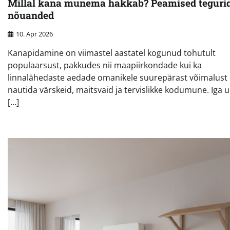
Millal kana munema hakkab? Peamised tegurid
nõuanded
10. Apr 2026
Kanapidamine on viimastel aastatel kogunud tohutult
populaarsust, pakkudes nii maapiirkondade kui ka
linnalähedaste aedade omanikele suurepärast võimalust
nautida värskeid, maitsvaid ja tervislikke kodumune. Iga 
[…]