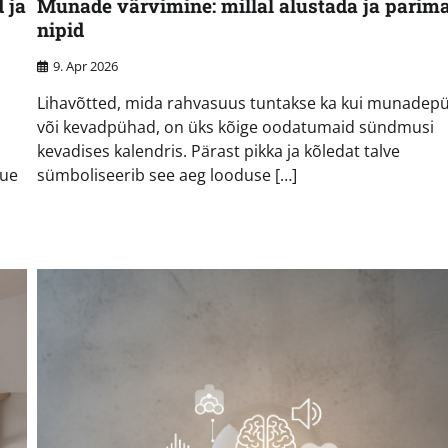
 ja
Munade värvimine: millal alustada ja parim
nipid
9. Apr 2026
Lihavõtted, mida rahvasuus tuntakse ka kui munadep
või kevadpühad, on üks kõige oodatumaid sündmusi
kevadises kalendris. Pärast pikka ja kõledat talve
uue
sümboliseerib see aeg looduse […]