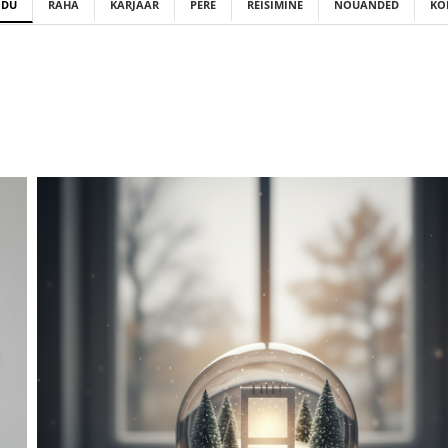
ODU
RAHA
KARJÄÄR
PERE
REISIMINE
NÕUANDED
KO