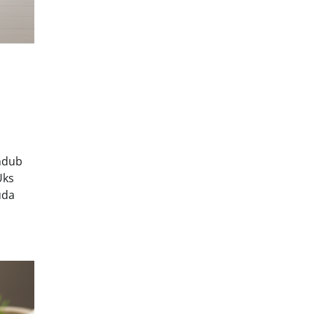
undub
Üks
uda