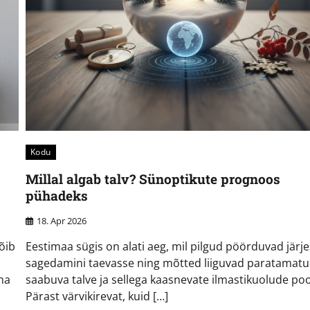
Kodu
Millal algab talv? Sünoptikute prognoos
pühadeks
18. Apr 2026
õib
Eestimaa sügis on alati aeg, mil pilgud pöörduvad järje
sagedamini taevasse ning mõtted liiguvad paratamatu
na
saabuva talve ja sellega kaasnevate ilmastikuolude poo
Pärast värvikirevat, kuid […]